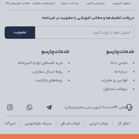
تحویل اکسپرس
پشتیبانی آنلاین
پرداخت در محل
7 روز ضمانت بازگشت
ضمانت اصل بودن کالا
دریافت تخفیف‌ها و مطالب آموزشی با عضویت در خبرنامه:
خدمات‌چارسو
خدمات‌چارسو
تماس با ما
خرید اقساطی لوازم آشپزخانه
درباره ما
رویه ارسال سفارش
قوانین و مقررات
رویه‌های بازگشت
سوالات متداول
تلفن: 90000044 (بدون پیش شماره و رایگان)
اجاق گاز
توالت ایرانی
توالت فرنگی
سینک ظرفشویی
شیرآلات