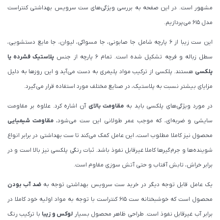
مشهور است. در این صفحه به بررسی ویژگی‌های ست سرویس بهداشتی کنتراست
مدل 615 می‌پردازیم.
این ست زیبا از 6 پارچه شامل جا صابونی، جا مسواکی، لیوان، جا مایع دستشویی،
سطل زباله و فرچه تشکیل شده است. تمام 6 پارچه از جنس
پلاستیک فشرده یا
پلکسی
هستند. پلکسی از ترکیب مواد پلیمری به دست می‌آید و این روزها به دلیل
مزایای بیشتر نسبت به پلاستیک، در صنایع مختلف مورد استفاده قرار می‌گیرد.
در مورد ویژگی‌های پلکسی باید به
مقاومت بالای
آن اشاره کرد. علاوه بر مقاومت
سایشی و ضربه‌ای، که موجب عمر طولانی این ست می‌شود،
مقاومت شیمیایی
محصول نیز کاملا مطلوب است، این عامل کمک می‌کند تا ست بهداشتی در برابر انواع
شوینده‌ها و جرم‌گیرها کاملا غیرقابل نفوذ باشد. ثبات رنگی پلکسی نیز بالا است و در
برابر خراش، تابش آفتاب و حتی آتش سوزی مقاوم است.
یک عامل قابل توجه دیگر در خرید ست سرویس بهداشتی توجه به
ضد آب بودن
محصول است که خوشبختانه ست 615 کنتراست با توجه به مواد اولیه خود کاملا در
برابر آب غیرقابل نفوذ است. طراحی ظاهر محصول بسیار
لوکس و زیبا
با ترکیب رنگ