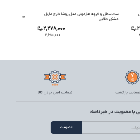
ماربل
ست سطل و 
سرویس 5 پارچه هارمونی مدل روشا ماربل کرم چوب
وانیلی طلا
2,949,000
2,27
3,470,000
2,680
ضمانت اصل بودن کالا
 با عضویت در خبرنامه: