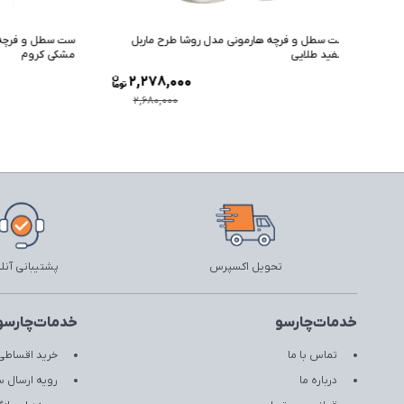
ماربل
ست سطل و فرچه هارمونی مدل روشا طرح چوب
ست سطل و ف
مشکی کروم
طوسی کرو
2,193,000
2,27
2,580,000
2,680
تحویل اکسپرس
پشتیبانی آنل
خدمات‌چارسو
خدمات‌چارسو
تماس با ما
خرید اقساطی 
درباره ما
رویه ارسال 