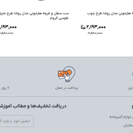
رچه هارمونی مدل روشا طرح ماربل
ست سطل و فرچه هارمونی مدل روشا طرح 
م
مشکی طلایی
8,000
2,193,000
,000
2,580,000
این
پرداخت در محل
7 روز ضمانت بازگشت
دریافت تخفیف‌ها و مطالب آموزشی
لوازم آشپزخانه
سفارش