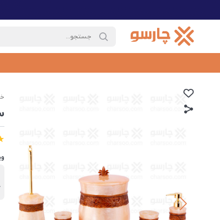
خا
ست
وی
ب
ک