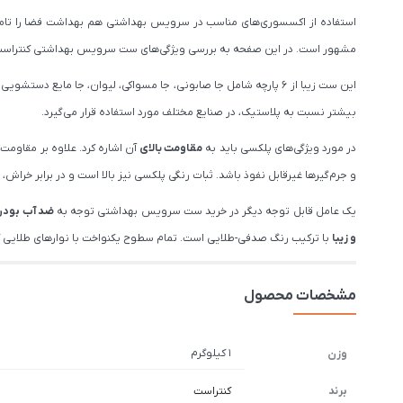
استفاده از اکسسوری‌های مناسب در سرویس بهداشتی هم بهداشت فضا را تامی
مشهور است. در این صفحه به بررسی ویژگی‌های ست سرویس بهداشتی کنتراست مدل 621 می‌پ
این ست زیبا از 6 پارچه شامل جا صابونی، جا مسواکی، لیوان، جا مایع دستشویی، سطل زباله و فرچه تشکیل شده است. تمام 6 پارچه از جنس
بیشتر نسبت به پلاستیک، در صنایع مختلف مورد استفاده قرار می‌گیرد.
در مورد ویژگی‌های پلکسی باید به
مقاومت بالای
آن اشاره کرد. علاوه بر مقاوم
و جرم‌گیرها غیرقابل نفوذ باشد. ثبات رنگی پلکسی نیز بالا است و در برابر خر
یک عامل قابل توجه دیگر در خرید ست سرویس بهداشتی توجه به
ضد آب بودن
و زیبا
با ترکیب رنگ صدفی-طلایی است. تمام سطوح یکنواخت با نوارهای طلایی ک
مشخصات محصول
1 کیلوگرم
وزن
برند
کنتراست