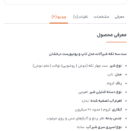
معرفی
مشخصات
نظرات (0)
ویدیو (6)
معرفی محصول
ست سه تکه شیرآلات مدل تاپ و یونیورست درخشان
نوع شیر
: ست چهار تکه (دوش | روشویی| توالت | علم دوش)
مدل
: تاپ
رنگ
: کروم
نوع دسته کنترلی شیر
: اهرمی
اهرم آب تصفیه شده:
ندارد
آبکاری
: کروم | حدود 20 میکرون
جنس بدنه:
فلز برنج و آلیاژهای مس و روی مرغوب
نوع اسپری سری شیر آب
: ساده