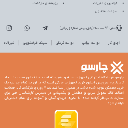
قوانین و مقررات
رویه‌های بازگشت
سوالات متداول
تلفن: 90000044 (بدون پیش شماره و رایگان)
اجاق گاز
توالت ایرانی
توالت فرنگی
سینک ظرفشویی
شیرآلات
چارسو فروشگاه اینترنتی تجهیزات خانه و آشپزخانه است. هدف این مجموعه ایجاد
کامل‌ترین سرویس آنلاین خرید تجهیزات خانگی است که در آن به تمام جوانب یک
خرید مطمئن توجه شده باشد. در همین راستا ضمانت 7 روزه‌ی بازگشت کالا، ضمانت
اصالت کالا، تحویل سریع و مطمئن و پشتیبانی در دسترس کارشناسان فنی برای
سفارشات درنظر گرفته شده، تا تجربه خریدی آسان و آسوده برای تمام مشتریان
فراهم شود.