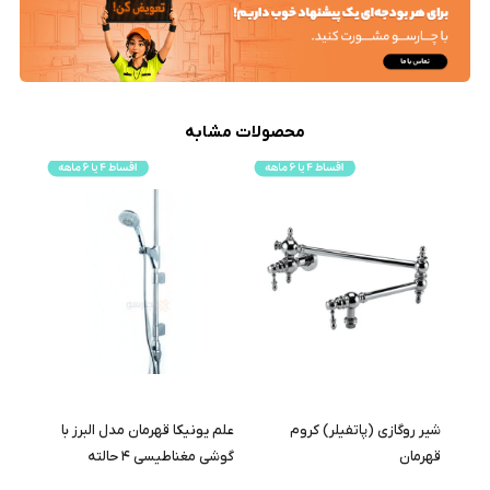
محصولات مشابه
وری
شیر روگازی (پاتفیلر) کروم
علم یونیکا قهرمان مدل البرز با
علم 
ن
قهرمان
گوشی مغناطیسی ۴ حالته
قهرما