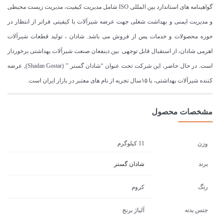
گواهینامه های استاندارد بین المللی ISO شامل مدیریت کیفیت، مدیریت زیست محیطی
و مدیریت ایمنی و بهداشت شغلی جهت عرضه شیرآلات با کیفیتی فراتر از انتظار در
حوزه محصولات و خدمات پس از فروش می باشد. شادان ، تولید قطعات شیرآلات
اهرمی شادان، از استقبال قابل توجهی بین ذینفعان صنعت شیرآلات بهداشتی برخوردار
است. در حال حاضر، این شرکت تحت عنوان “شادان گستر ” (Shadan Gostar), عرضه
کننده شیرآلات بهداشتی، با ۱۵سال تجربه از نام های معتبر در بازار ایران است.
مشخصات محصول
11 کیلوگرم
وزن
برند
شادان گستر
رنگ
کروم
جنس بدنه
آلیاژ برنج