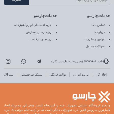
خدمات‌چارسو
خدمات‌چارسو
تماس با ما
خرید اقساطی لوازم آشپزخانه
درباره ما
رویه ارسال سفارش
قوانین و مقررات
رویه‌های بازگشت
سوالات متداول
تلفن: 90000044 (بدون پیش شماره و رایگان)
اجاق گاز
توالت ایرانی
توالت فرنگی
سینک ظرفشویی
شیرآلات
چارسو فروشگاه اینترنتی تجهیزات خانه و آشپزخانه است. هدف این مجموعه ایجاد
کامل‌ترین سرویس آنلاین خرید تجهیزات خانگی است که در آن به تمام جوانب یک خرید