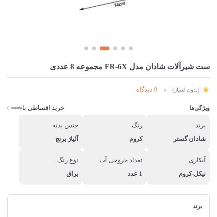
ست شیرآلات شادان مدل FR-6X مجموعه 8 عددی
0 دیدگاه
(بدون امتیاز)
خرید اقساطی با
ویژگی‌ها
برند
رنگ
جنس بدنه
شادان گستر
کروم
آلیاژ برنج
آبکاری
تعداد خروجی آب
نوع رنگ
نیکل-کروم
1 عدد
براق
برند