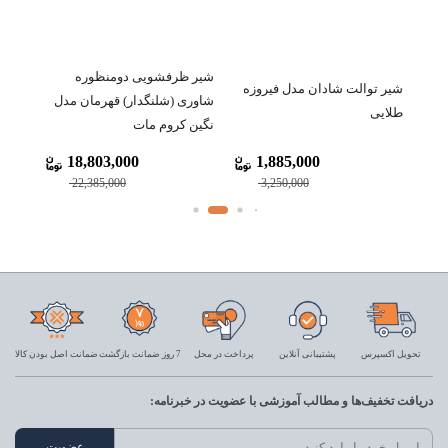
شیرآلات
شیر ظرفشویی دومنظوره
شیر توالت شادان مدل فیروزه
شاوری (شلنگدار) قهرمان مدل
طلایی
(Rectangle) کر
نگین کروم مات
18,803,000
1,885,000
22,385,000
3,250,000
تحویل اکسپرس
پشتیبانی آنلاین
پرداخت در محل
7 روز ضمانت بازگشت
ضمانت اصل بودن کالا
دریافت تخفیف‌ها و مطالب آموزشی با عضویت در خبرنامه: