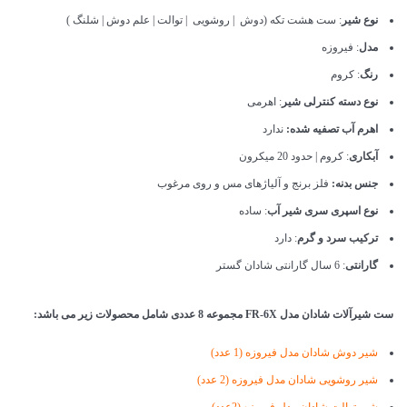
نوع شیر
: ست هشت تکه (دوش | روشویی | توالت | علم دوش | شلنگ )
مدل
: فیروزه
رنگ
: کروم
نوع دسته کنترلی شیر
: اهرمی
اهرم آب تصفیه شده:
ندارد
آبکاری
: کروم | حدود 20 میکرون
جنس بدنه:
فلز برنج و آلیاژهای مس و روی مرغوب
نوع اسپری سری شیر آب
: ساده
ترکیب سرد و گرم
: دارد
گارانتی
: 6 سال گارانتی شادان گستر
ست شیرآلات شادان مدل FR-6X مجموعه 8 عددی شامل محصولات زیر می باشد:
شیر دوش شادان مدل فیروزه
(1 عدد)
شیر روشویی شادان مدل فیروزه
(2 عدد)