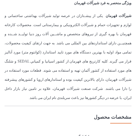
ویژگی منحصر به فرد شیرآلات قهرمان
شیرآلات قهرمان
یکی از پیشـتازان در عرصه تولید شیرآلات بهداشتی ساختمانی و
لوازم و تجهیزات حمام و شیرآلات الکترونیکی و بیمارستانی است. محصولات کارخانه
قهرمان با بهره گیری از نیروهای متخصص و ماشــین آلات روز دنیا تولیــد شــده و
همچنیــن دارای استانداردهای بین المللی می باشد. به جهت ارتقای کیفیت محصولات،
تمامی مواد اولیه با بهترین دستگاه های مورد تایید استاندارد (كوانتوم متر) مورد آنالیز
قرار می گیرند. كليه كارتريج های قهرمان از كشور اسپانيا و كمپاني SEDAL و شلنگ
های مورد استفاده از کشور آلمان تهیه و استفاده می شوند. قطعات مورد استفاده در
شیرآلات قهرمان، دارای بالاترین کیفیت بوده و استاندارهای اروپا و کشورهای پیشرفته
را دارا می باشند. شرکت صنعت شیرآلات قهرمان، علاوه بر تامین نیاز بازار داخل
ایران، با عرضه در دیگر کشورها نیز باعث سربلندی نام ایران می باشد.
مشخصات محصول