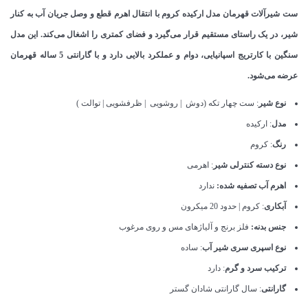
ست شیرآلات قهرمان مدل ارکیده کروم با انتقال اهرم قطع و وصل جریان آب به کنار
شیر، در یک راستای مستقیم قرار می‌گیرد و فضای کمتری را اشغال می‌کند. این مدل
سنگین با کارتریج اسپانیایی، دوام و عملکرد بالایی دارد و با گارانتی 5 ساله قهرمان
عرضه می‌شود.
نوع شیر
: ست چهار تکه (دوش | روشویی | ظرفشویی | توالت )
مدل
: ارکیده
رنگ
: کروم
نوع دسته کنترلی شیر
: اهرمی
اهرم آب تصفیه شده:
ندارد
آبکاری
: کروم | حدود 20 میکرون
جنس بدنه:
فلز برنج و آلیاژهای مس و روی مرغوب
نوع اسپری سری شیر آب
: ساده
ترکیب سرد و گرم
: دارد
گارانتی
: سال گارانتی شادان گستر