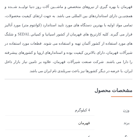
قهرمان با بهره گیری از نیروهای متخصص و ماشــین آلات روز دنیا تولیــد شــده و
همچنیــن دارای استانداردهای بین المللی می باشد. به جهت ارتقای کیفیت محصولات،
تمامی مواد اولیه با بهترین دستگاه های مورد تایید استاندارد (كوانتوم متر) مورد آنالیز
قرار می گیرند. كليه كارتريج های قهرمان از كشور اسپانيا و كمپاني SEDAL و شلنگ
های مورد استفاده از کشور آلمان تهیه و استفاده می شوند. قطعات مورد استفاده در
شیرآلات قهرمان، دارای بالاترین کیفیت بوده و استاندارهای اروپا و کشورهای پیشرفته
را دارا می باشند. شرکت صنعت شیرآلات قهرمان، علاوه بر تامین نیاز بازار داخل
ایران، با عرضه در دیگر کشورها نیز باعث سربلندی نام ایران می باشد.
مشخصات محصول
4 کیلوگرم
وزن
برند
قهرمان