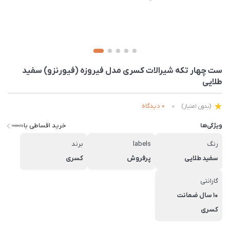
ست چهار تکه شیرالات کسری مدل فیروزه (فیورنزو) سفید
طلایی
0 دیدگاه
(بدون امتیاز)
خرید اقساطی با
ویژگی‌ها
رنگ
labels
برند
سفید طلایی
پرفروش
کسری
گارانتی
10 سال ضمانت
کسری