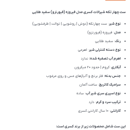
ست چهار تکه شیرالات کسری مدل فیروزه (فیورنزو) سفید طلایی
نوع شیر
: ست چهارتکه (دوش | روشویی | توالت | ظرفشویی)
مدل
: فیروزه (فیورنزو)
رنگ
: سفید طلایی
نوع دسته کنترلی شیر
: اهرمی
اهرم آب تصفیه شده:
ندارد
آبکاری
: کروم | حدود 20 میکرون
جنس بدنه:
فلز برنج و آلیاژهای مس و روی مرغوب
سرامیک کاتریج
: ساخت آلمان
نوع اسپری سری شیر آب
: ساده
ترکیب سرد و گرم
: دارد
گارانتی
: 10 سال گارانتی کسری
این ست شامل محصولات زیر از برند کسری است: