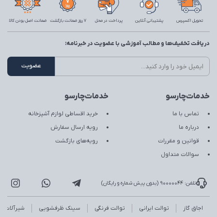
تحویل اکسپرس
پشتیبانی آنلاین
پرداخت در محل
7 روز ضمانت بازگشت
ضمانت اصل بودن کالا
دریافت تخفیف‌ها و مطالب آموزشی با عضویت در خبرنامه:
خدمات‌چارسو
خدمات‌چارسو
تماس با ما
خرید اقساطی لوازم آشپزخانه
درباره ما
رویه ارسال سفارش
قوانین و مقررات
رویه‌های بازگشت
سوالات متداول
تلفن: 90000044 (بدون پیش شماره و رایگان)
اجاق گاز
توالت ایرانی
توالت فرنگی
سینک ظرفشویی
شیرآلات