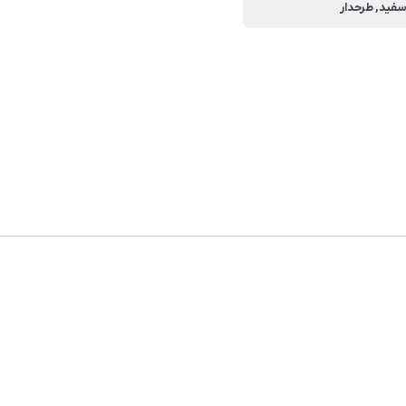
فید, طرحدار