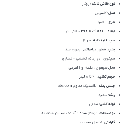
نوع فلاش تانک
: روکار
مدل
: کاسپین
طرح
: بامبو
ابعاد
: : 41 × 6.6 × 39.4 سانتی‌متر
سیستم تخلیه
: سریع
پمپ
: شناور دیافراگمی بدون صدا
سیفون
: دو زمانه کششی – فشاری
مدل سیفون
: دکمه ای | اهرمی
حجم تخلیه:
2 تا 8 لیتر
جنس بدنه
: پلاستیک مقاوم abs-pom
رنگ
: سفید
لوله کشی:
مخفی
توضیحات
: مونتاژ شده و آماده نصب در 5 دقیقه
گارانتی
: 15 سال ضمانت