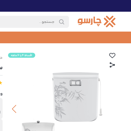
خا
ست
وی
ب
ا
ر