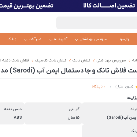
چارسو
سرویس بهداشتی
آشپزخانه
شیرآلات
وبلاگ
نه
سرویس بهداشتی
فلاش تانک
فلاش تانک کلاسیک
فلاش تانک دکمه ا
 فلاش تانک و جا دستمال ایمن آب (Sarodi) مدل بامبو
0 دیدگاه
(بدون امتیاز)
ژگی‌ها
رند
گارانتی
جنس بدنه
یمن آب (Sarodi)
15 سال
ABS
نگ