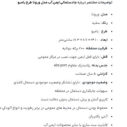
توضیحات مختصر درباره
جادستمالی ایمن آب مدل ورونا طرح بامبو
مدل
: ورونا
رنگ
: سفید
طرح
: بامبو
ابعاد
: : 24.1 × 11.7 × 17.3 سانتی‌متر
ظرفیت محفظه
: 200 برگه دولایه
قفل
: دارای قفل ایمن جهت نصب در مراکز عمومی
جنس بدنه
: پلاستیک مقاوم abs-pom
گارانتی
: 5 سال ضمانت
وضعیت موجودی
: دارای نشانگر وضعیت موجودی دستمال کاغذی
سهولت جایگذاری دستمال در محفظه
کاربری آسان و برش دستمال بدون دخالت دست
محفوظ بودن دستمال در محیط های عمومی در برابر رطوبت و انواع آلودگی ه
آنتی باکتریال
قابلیت ست سازی با سایر محصولات ایمن آب