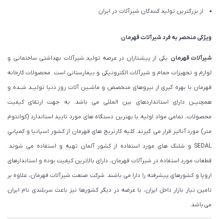
از بزرگترین تولید کنندگان شیرآلات در ایران
ویژگی منحصر به فرد شیرآلات قهرمان
شیرآلات قهرمان
یکی از پیشـتازان در عرصه تولید شیرآلات بهداشتی ساختمانی و
لوازم و تجهیزات حمام و شیرآلات الکترونیکی و بیمارستانی است. محصولات کارخانه
قهرمان با بهره گیری از نیروهای متخصص و ماشــین آلات روز دنیا تولیــد شــده و
همچنیــن دارای استانداردهای بین المللی می باشد. به جهت ارتقای کیفیت
محصولات، تمامی مواد اولیه با بهترین دستگاه های مورد تایید استاندارد (كوانتوم
متر) مورد آنالیز قرار می گیرند. كليه كارتريج های قهرمان از كشور اسپانيا و كمپاني
SEDAL و شلنگ های مورد استفاده از کشور آلمان تهیه و استفاده می شوند.
قطعات مورد استفاده در شیرآلات قهرمان، دارای بالاترین کیفیت بوده و استاندارهای
اروپا و کشورهای پیشرفته را دارا می باشند. شرکت صنعت شیرآلات قهرمان، علاوه بر
تامین نیاز بازار داخل ایران، با عرضه در دیگر کشورها نیز باعث سربلندی نام ایران
می باشد.