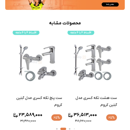
محصولات مشابه
ست هشت تکه کسری مدل
ست پنج تکه کسری مدل آبتین
ست ه
آبتین کروم
کروم
رابین
23,589,000
36,513,000
25%
25%
25%
31,420,000
48,620,000