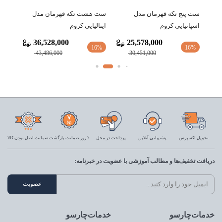
ست پنج تکه قهرمان مدل
ست هشت تکه قهرمان مدل
ست پ
اسپانیایی کروم
ایتالیایی کروم
ایتال
36,528,000
25,578,000
16%
16%
16%
43,486,000
30,451,000
تحویل اکسپرس
پشتیبانی آنلاین
پرداخت در محل
7 روز ضمانت بازگشت
ضمانت اصل بودن کالا
دریافت تخفیف‌ها و مطالب آموزشی با عضویت در خبرنامه:
خدمات‌چارسو
خدمات‌چارسو