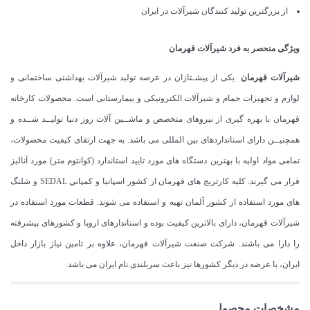
از بزرگترین تولید کنندگان شیرآلات در ایران
ویژگی منحصر به فرد شیرآلات قهرمان
شیرآلات قهرمان
یکی از پیشـتازان در عرصه تولید شیرآلات بهداشتی ساختمانی و
لوازم و تجهیزات حمام و شیرآلات الکترونیکی و بیمارستانی است. محصولات کارخانه
قهرمان با بهره گیری از نیروهای متخصص و ماشــین آلات روز دنیا تولیــد شــده و
همچنیــن دارای استانداردهای بین المللی می باشد. به جهت ارتقای کیفیت محصولات،
تمامی مواد اولیه با بهترین دستگاه های مورد تایید استاندارد (كوانتوم متر) مورد آنالیز
قرار می گیرند. كليه كارتريج های قهرمان از كشور اسپانيا و كمپاني SEDAL و شلنگ
های مورد استفاده از کشور آلمان تهیه و استفاده می شوند. قطعات مورد استفاده در
شیرآلات قهرمان، دارای بالاترین کیفیت بوده و استاندارهای اروپا و کشورهای پیشرفته
را دارا می باشند. شرکت صنعت شیرآلات قهرمان، علاوه بر تامین نیاز بازار داخل
ایران، با عرضه در دیگر کشورها نیز باعث سربلندی نام ایران می باشد.
مشخصات محصول