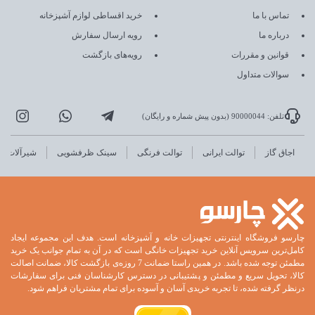
تماس با ما
خرید اقساطی لوازم آشپزخانه
درباره ما
رویه ارسال سفارش
قوانین و مقررات
رویه‌های بازگشت
سوالات متداول
تلفن: 90000044 (بدون پیش شماره و رایگان)
اجاق گاز
توالت ایرانی
توالت فرنگی
سینک ظرفشویی
شیرآلات
چارسو فروشگاه اینترنتی تجهیزات خانه و آشپزخانه است. هدف این مجموعه ایجاد
کامل‌ترین سرویس آنلاین خرید تجهیزات خانگی است که در آن به تمام جوانب یک خرید
مطمئن توجه شده باشد. در همین راستا ضمانت 7 روزه‌ی بازگشت کالا، ضمانت اصالت
کالا، تحویل سریع و مطمئن و پشتیبانی در دسترس کارشناسان فنی برای سفارشات
درنظر گرفته شده، تا تجربه خریدی آسان و آسوده برای تمام مشتریان فراهم شود.