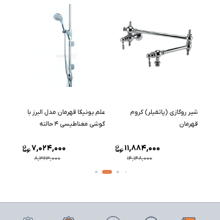
وری
شیر روگازی (پاتفیلر) کروم
علم یونیکا قهرمان مدل البرز با
علم 
ن
قهرمان
گوشی مغناطیسی ۴ حالته
قهرما
7,024,000
11,884,000
8,363,000
14,148,000