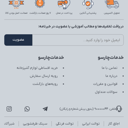
تحویل اکسپرس
پشتیبانی آنلاین
پرداخت در محل
7 روز ضمانت بازگشت
ضمانت اصل بودن کالا
دریافت تخفیف‌ها و مطالب آموزشی با عضویت در خبرنامه:
خدمات‌چارسو
خدمات‌چارسو
تماس با ما
خرید اقساطی لوازم آشپزخانه
درباره ما
رویه ارسال سفارش
قوانین و مقررات
رویه‌های بازگشت
سوالات متداول
تلفن: 90000044 (بدون پیش شماره و رایگان)
اجاق گاز
توالت ایرانی
توالت فرنگی
سینک ظرفشویی
شیرآلات