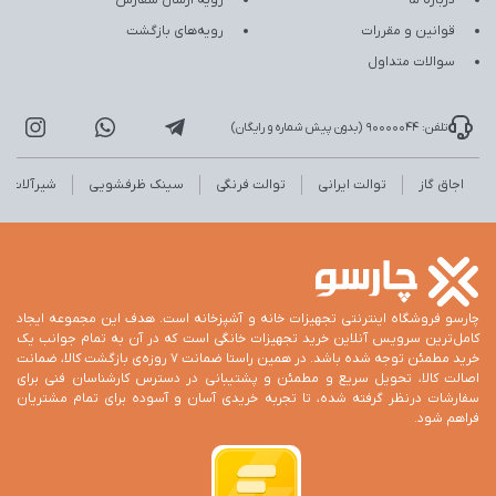
قوانین و مقررات
رویه‌های بازگشت
سوالات متداول
تلفن: 90000044 (بدون پیش شماره و رایگان)
اجاق گاز
توالت ایرانی
توالت فرنگی
سینک ظرفشویی
شیرآلات
چارسو فروشگاه اینترنتی تجهیزات خانه و آشپزخانه است. هدف این مجموعه ایجاد
کامل‌ترین سرویس آنلاین خرید تجهیزات خانگی است که در آن به تمام جوانب یک
خرید مطمئن توجه شده باشد. در همین راستا ضمانت 7 روزه‌ی بازگشت کالا، ضمانت
اصالت کالا، تحویل سریع و مطمئن و پشتیبانی در دسترس کارشناسان فنی برای
سفارشات درنظر گرفته شده، تا تجربه خریدی آسان و آسوده برای تمام مشتریان
فراهم شود.