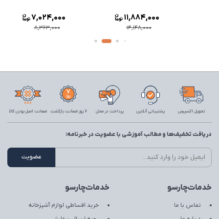
,806,000
7,024,000
11,884,000
,770,000
8,363,000
14,148,000
تحویل اکسپرس
پشتیبانی آنلاین
پرداخت در محل
7 روز ضمانت بازگشت
ضمانت اصل بودن کالا
دریافت تخفیف‌ها و مطالب آموزشی با عضویت در خبرنامه:
خدمات‌چارسو
خدمات‌چارسو
تماس با ما
خرید اقساطی لوازم آشپزخانه
درباره ما
رویه ارسال سفارش