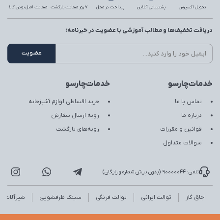
تحویل اکسپرس
پشتیبانی آنلاین
پرداخت در محل
7 روز ضمانت بازگشت
ضمانت اصل بودن کالا
دریافت تخفیف‌ها و مطالب آموزشی با عضویت در خبرنامه:
خدمات‌چارسو
خدمات‌چارسو
تماس با ما
خرید اقساطی لوازم آشپزخانه
درباره ما
رویه ارسال سفارش
قوانین و مقررات
رویه‌های بازگشت
سوالات متداول
تلفن: 90000044 (بدون پیش شماره و رایگان)
اجاق گاز
توالت ایرانی
توالت فرنگی
سینک ظرفشویی
شیرآلات