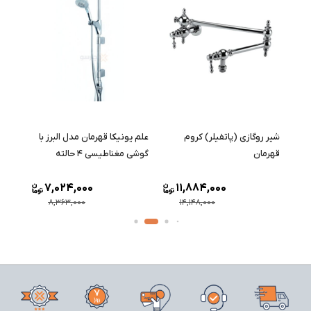
شیر روگازی (پاتفیلر) کروم
علم یونیکا قهرمان مدل البرز با
علم دوش دو
قهرمان
گوشی مغناطیسی ۴ حالته
قهرمان مدل
7,024,000
11,884,000
8,363,000
14,148,000