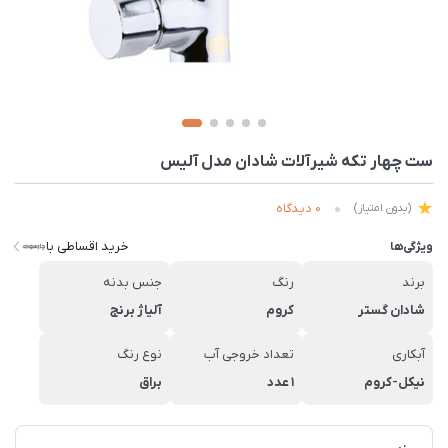
ست چهار تکه شیرآلات شادان مدل آلیس
0 دیدگاه
(بدون امتیاز)
خرید اقساطی با
ویژگی‌ها
برند
رنگ
جنس بدنه
شادان گستر
کروم
آلیاژ برنج
آبکاری
تعداد خروجی آب
نوع رنگ
نیکل-کروم
1 عدد
براق