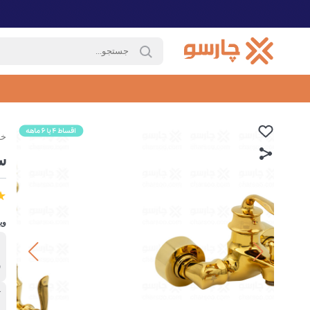
خا
س
وی
ب
ش
آ