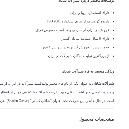
توضیحات مختصر درباره شیرآلات شادان
دارای استاندارد اروپا و ایران
دارنده گواهینامه از سری استاندارد ISO 9001
فروش در بازارهای خارجی و منطقه به خصوص عراق
دارای 6 سال ضمانت شادان گستر
خدمات پس از فروش گسترده در سراسر کشور
از بزرگترین تولید کنندگان شیرآلات در ایران
ویژگی منحصر به فرد شیرآلات شادان
شیرآلات شادان
و مدیریت ایمنی و بهداشت شغلی جهت عرضه شیرآلات با کیفیتی فراتر از انتظار
است. در حال حاضر، این شرکت تحت عنوان “شادان گستر ” (Shadan Gostar), عرضه کننده شیرآلات بهداشتی، با ۱۵سال تجربه از نام های معتبر در بازار ایران است.
مشخصات محصول