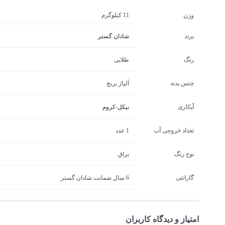
11 کیلوگرم
وزن
برند
شادان گستر
رنگ
طلایی
جنس بدنه
آلیاژ برنج
آبکاری
نیکل-کروم
تعداد خروجی آب
1 عدد
نوع رنگ
براق
گارانتی
6 سال ضمانت شادان گستر
امتیاز و دیدگاه کاربران