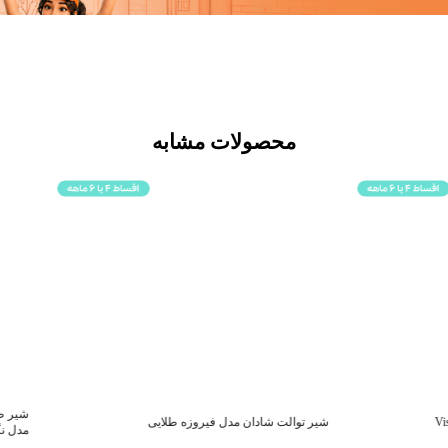
محصولات مشابه
شیر ظرفشویی دومنظوره شاوری (شلنگدا
شادان مدل فیروزه طلایی
مدل نگین کروم مات