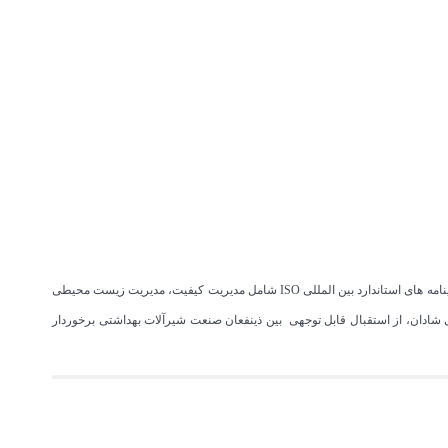
به عنوان یکی از نام های معتبر تولیدکننده شیرآلات در ایران، از منظر نگرش دانش محور و سیستمی می باشد که با دارا بودن نشان استاندارد ملی ایران و گواهینامه های استاندارد بین المللی ISO شامل مدیریت کیفیت، مدیریت زیست محیطی
شادان، از استقبال قابل توجهی بین ذینفعان صنعت شیرآلات بهداشتی برخوردار