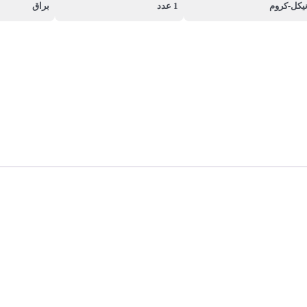
یکل-کروم
1 عدد
براق