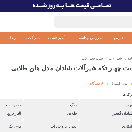
چارسو
سرویس بهداشتی
آشپزخانه
شیرآلات
وبلاگ
نه
شیرآلات
ست شیرآلات
ت چهار تکه شیرآلات شادان مدل هلن طلایی
0 دیدگاه
(بدون امتیاز)
ژگی‌ها
رند
رنگ
جنس بدنه
ادان گستر
طلایی
آلیاژ برنج
بکاری
تعداد خروجی آب
نوع رنگ