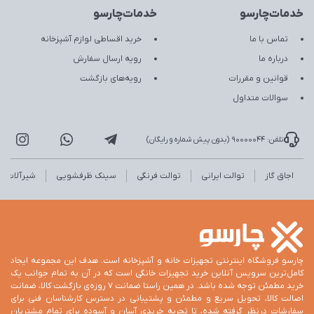
خدمات‌چارسو
خدمات‌چارسو
تماس با ما
خرید اقساطی لوازم آشپزخانه
درباره ما
رویه ارسال سفارش
قوانین و مقررات
رویه‌های بازگشت
سوالات متداول
تلفن: 90000044 (بدون پیش شماره و رایگان)
اجاق گاز
توالت ایرانی
توالت فرنگی
سینک ظرفشویی
شیرآلات
چارسو فروشگاه اینترنتی تجهیزات خانه و آشپزخانه است. هدف این مجموعه ایجاد
کامل‌ترین سرویس آنلاین خرید تجهیزات خانگی است که در آن به تمام جوانب یک
خرید مطمئن توجه شده باشد. در همین راستا ضمانت 7 روزه‌ی بازگشت کالا، ضمانت
اصالت کالا، تحویل سریع و مطمئن و پشتیبانی در دسترس کارشناسان فنی برای
سفارشات درنظر گرفته شده، تا تجربه خریدی آسان و آسوده برای تمام مشتریان