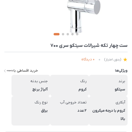
ست چهار تکه شیرالات سیتکو سری 700
0 دیدگاه
(بدون امتیاز)
خرید اقساطی با
ویژگی‌ها
برند
رنگ
جنس بدنه
سیتکو
کروم
آلیاژ برنج
آبکاری
تعداد خروجی آب
نوع رنگ
کروم با درجه میکرون
2 عدد
براق
بالا