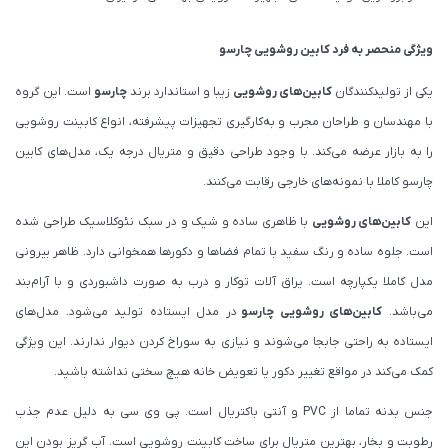
ویژگی منحصر به فرد کابین روشویی چارسو
یکی از تولیدکنندگان
کابین‌های روشویی
زیبا و استاندارد برند
چارسو
است. این گروه
با مهندسان و طراحان مجرب و به‌‌کار‌گیری تجهیزات پیشرفته، انواع کابینت روشویی
را به بازار عرضه می‌کند. با وجود طراحی دقیق و متریال درجه یک، مدل‌های کابین
چارسو کاملا با نمونه‌های خارجی رقابت می‌کنند.
این
کابین‌های روشویی
با ظاهری ساده و شیک و در سبک نئوکلاسیک طراحی شده
است. جلوه ساده و رنگ سفید با تمام فضاها و دکورها همخوانی دارد. ظاهر بیرونی
مدل کاملا یکپارچه است. یراق آلات توکار و درب به صورت داشبوردی و با آرام‌بند
می‌باشد.
کابین‌های روشویی چارسو
در مدل ایستاده تولید می‌شود. مدل‌های
ایستاده به راحتی جابجا می‌شوند و نیازی به سوراخ کردن دیوار ندارند. این ویژگی
کمک می‌کند در مواقع تغییر دکور یا تعویض خانه هیچ سختی نداشته باشید.
جنس بدنه تماما از PVC و آنتی باکتریال است. پی وی سی به دلیل عدم جذب
رطوبت و بخار، بهترین متریال برای ساخت کابینت روشویی است. آب گریز بودن این