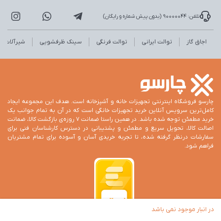
تلفن: 90000044 (بدون پیش شماره و رایگان)
اجاق گاز
توالت ایرانی
توالت فرنگی
سینک ظرفشویی
شیرآلات
چارسو فروشگاه اینترنتی تجهیزات خانه و آشپزخانه است. هدف این مجموعه ایجاد
کامل‌ترین سرویس آنلاین خرید تجهیزات خانگی است که در آن به تمام جوانب یک
خرید مطمئن توجه شده باشد. در همین راستا ضمانت 7 روزه‌ی بازگشت کالا، ضمانت
اصالت کالا، تحویل سریع و مطمئن و پشتیبانی در دسترس کارشناسان فنی برای
سفارشات درنظر گرفته شده، تا تجربه خریدی آسان و آسوده برای تمام مشتریان
فراهم شود.
در انبار موجود نمی باشد