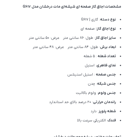
مشخصات اجاق گاز صفحه ای شیشه‌ای مات درخشان مدل G617
نوع دسته
: گازی | G617
نوع اجاق گاز:
صفحه ای
سایز اجاق گاز
: طول: 86 سانتی متر عرض: 50 سانتی متر
ابعاد برش
: طول: 84 سانتی متر عرض: 48 سانتی متر
تعداد شعله
: 5 شعله
نمای ظاهری
: استیل
جنس صفحه
: استیل استینلس
جنس شبکه
: چدن
جنس ولوم
: ولوم باکالیت
راندمان حرارتی
: 20 درصد بالای حد استاندارد
شعله پلوپز
: دارد
فندک
: الکتریکی سرعت بالا
توضیحات مختصر درباره محصولات درخشان