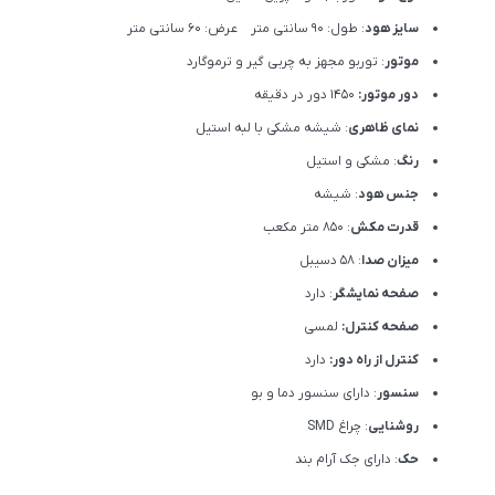
سایز هود
: طول: 90 سانتی متر عرض: 60 سانتی متر
موتور
: توربو مجهز به چربی گیر و ترموگارد
دور موتور:
1450 دور در دقیقه
نمای ظاهری
: شیشه مشکی با لبه استیل
رنگ
: مشکی و استیل
جنس هود
: شیشه
قدرت مکش
: 850 متر مکعب
میزان صدا
: 58 دسیبل
صفحه نمایشگر
: دارد
صفحه کنترل:
لمسی
کنترل از راه دور:
دارد
سنسور
: دارای سنسور دما و بو
روشنایی
: چراغ SMD
حک
: دارای جک آرام بند