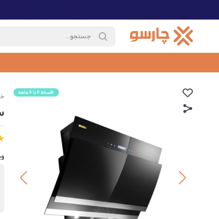
خا
س
وی
ب
د