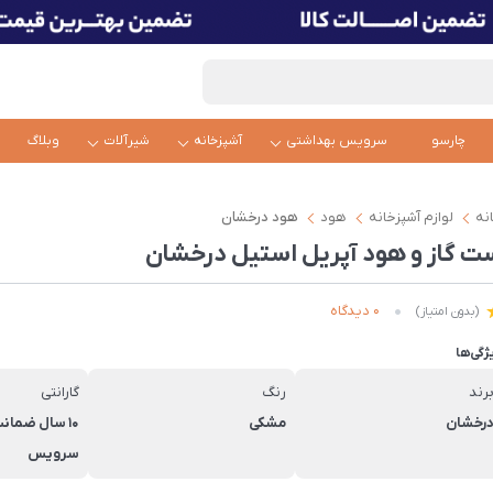
چارسو
سرویس بهداشتی
آشپزخانه
شیرآلات
وبلاگ
نه
لوازم آشپزخانه
هود
هود درخشان
ت گاز و هود آپریل استیل درخشان
0 دیدگاه
(بدون امتیاز)
ژگی‌ها
رند
رنگ
گارانتی
رخشان
مشکی
10 سال ضمان
سرویس