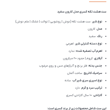
ست هشت تکه کسری مدل کارون سفید
نوع شیر
: ست هشت تکه (دوش | روشویی | توالت | شلنگ | علم دوش)
مدل
: کارون
رنگ
: سفید
نوع دسته کنترلی شیر
: اهرمی
اهرم آب تصفیه شده:
ندارد
آبکاری
: کروم | حدود 20 میکرون
جنس بدنه:
فلز برنج و آلیاژهای مس و روی مرغوب
سرامیک کاتریج
: ساخت آلمان
نوع اسپری سری شیر آب
: ساده
ترکیب سرد و گرم
: دارد
گارانتی
: 10 سال گارانتی کسری
این ست شامل محصولات زیر از برند کسری است: