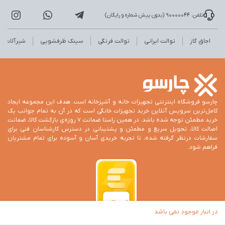
تلفن: 90000044 (بدون پیش شماره و رایگان)
اجاق گاز
توالت ایرانی
توالت فرنگی
سینک ظرفشویی
شیرآلات
چارسو فروشگاه اینترنتی تجهیزات خانه و آشپزخانه است. هدف این مجموعه ایجاد
کامل‌ترین سرویس آنلاین خرید تجهیزات خانگی است که در آن به تمام جوانب یک
خرید مطمئن توجه شده باشد. در همین راستا ضمانت 7 روزه‌ی بازگشت کالا، ضمانت
اصالت کالا، تحویل سریع و مطمئن و پشتیبانی در دسترس کارشناسان فنی برای
سفارشات درنظر گرفته شده، تا تجربه خریدی آسان و آسوده برای تمام مشتریان
فراهم شود.
در انبار موجود نمی باشد