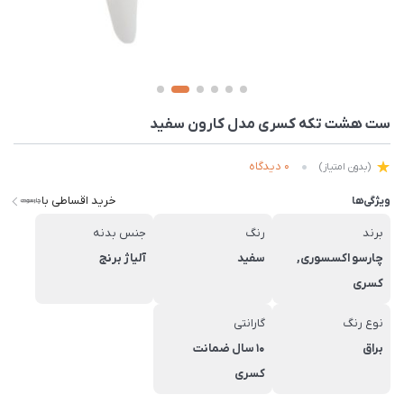
ست هشت تکه کسری مدل کارون سفید
0 دیدگاه
(بدون امتیاز)
خرید اقساطی با
ویژگی‌ها
برند
رنگ
جنس بدنه
چارسو اکسسوری,
سفید
آلیاژ برنج
کسری
نوع رنگ
گارانتی
براق
10 سال ضمانت
کسری