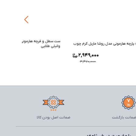
ست سطل و فرچه هارمونی مدل آوا طرح سنگ کرم
ست سطل و 
وانیلی طلایی
طلایی
2,278,000
2,94
2,680,000
3,470
ضمانت اصل بودن کالا