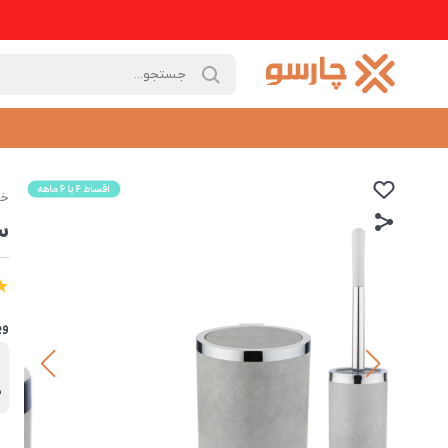
خا
سرویس 
وی
ب
ه