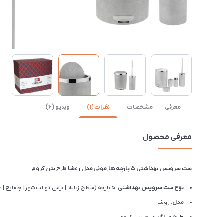
معرفی
مشخصات
نظرات (1)
ویدیو (6)
معرفی محصول
ست سرویس بهداشتی 5 پارچه هارمونی مدل روشا طرح بتن کروم
نوع ست سرویس بهداشتی
: 5 پارچه (سطح زباله | برس توالت شور| جامایع | جاصابونی | جامسواکی)
مدل
: روشا
طرح و رنگ
: طرح بتن کروم