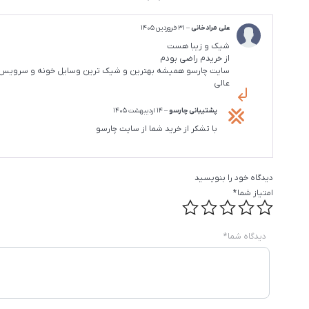
علی مرادخانی
–
31 فروردین 1405
شیک و زیبا هست
از خریدم راضی بودم
سایت چارسو همیشه بهترین و شیک ترین وسایل خونه و سرویس 
عالی
پشتیبانی چارسو
–
14 اردیبهشت 1405
با تشکر از خرید شما از سایت چارسو
دیدگاه خود را بنویسید
امتیاز شما
*
دیدگاه شما
*