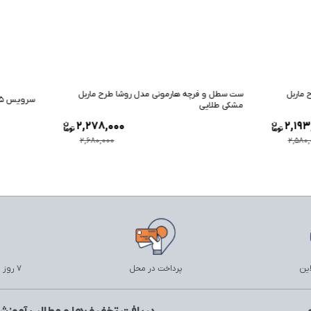
رچه هارمونی مدل روشا طرح ماربل
سرویس 5 پارچه هارمونی مدل روشا ماربل کرم چوب
ی
9,000
2,278,000
,000
2,680,000
این
پرداخت در محل
7 روز ضمانت بازگشت