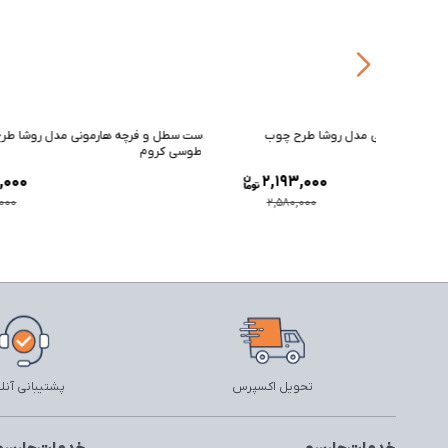
 چوب
ست سطل و فرچه هارمونی مدل روشا طرح ماربل
ست سطل و ف
طوسی کروم
مشکی طلای
2,193,000
2,19
2,580,000
2,580
تحویل اکسپرس
پشتیبانی آنل