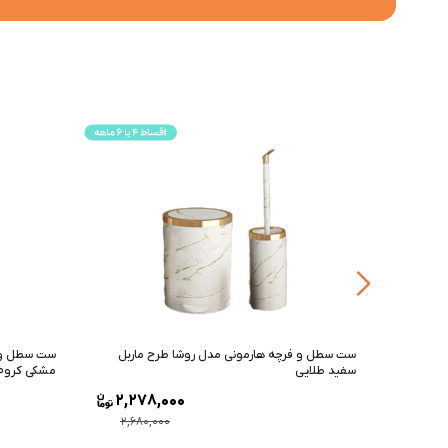
ماربل
ست سطل و فرچه هارمونی مدل روشا طرح چوب
ست سطل و ف
مشکی کروم
طوسی کرو
2,193,000
2,27
2,580,000
2,680