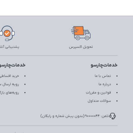
تحویل اکسپرس
پشتیبانی آنل
خدمات‌چارسو
خدمات‌چارسو
تماس با ما
خرید اقساطی 
درباره ما
رویه ارسال 
قوانین و مقررات
رویه‌های با
سوالات متداول
تلفن: 90000044 (بدون پیش شماره و رایگان)