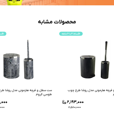
محصولات مشابه
رچه هارمونی مدل روشا طرح ماربل
ست سطل و فرچه هارمونی مدل روشا طرح 
م
مشکی طلایی
8,000
2,193,000
,000
2,580,000