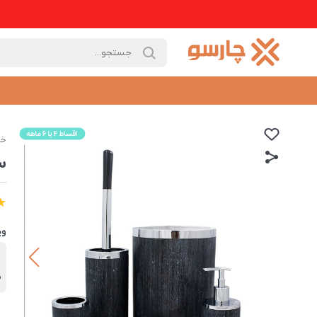
خا
سرویس 
وی
ب
ه