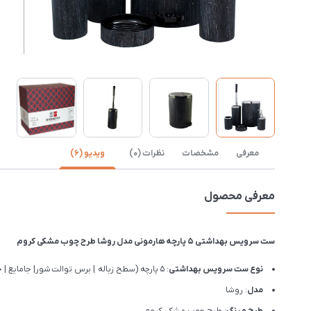
معرفی
مشخصات
نظرات (0)
ویدیو (6)
معرفی محصول
ست سرویس بهداشتی 5 پارچه هارمونی مدل روشا طرح چوب مشکی کروم
نوع ست سرویس بهداشتی
: 5 پارچه (سطح زباله | برس توالت شور| جامایع | جاصابونی | جامسواکی)
مدل
: روشا
طرح و رنگ
: طرح چوب مشکی کروم