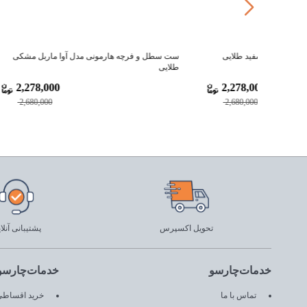
لایی
ست سطل و فرچه هارمونی مدل آوا ماربل مشکی
ست سطل و ف
طلایی
سفید طلایی
2,278,000
2,27
2,680,000
2,68
تحویل اکسپرس
پشتیبانی آنلا
خدمات‌چارسو
خدمات‌چارسو
تماس با ما
خرید اقساطی 