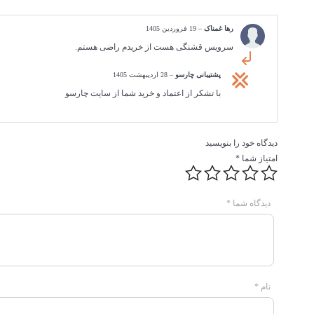
رها غمناک
–
19 فروردین 1405
سرویس قشنگی هست از خریدم راضی هستم.
پشتیبانی چارسو
–
28 اردیبهشت 1405
با تشکر از اعتماد و خرید شما از سایت چارسو
دیدگاه خود را بنویسید
امتیاز شما
*
دیدگاه شما
*
نام
*