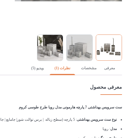
معرفی
مشخصات
نظرات (1)
ویدیو (5)
معرفی محصول
ست سرویس بهداشتی 7 پارچه هارمونی مدل رویا طرح طوسی کروم
نوع ست سرویس بهداشتی
: 5 پارچه (سطح زباله | برس توالت شور| جامایع | جاصابونی | جامسواکی | لیوان | جا عودی )
مدل
: رویا
طرح و رنگ
: طوسی کروم