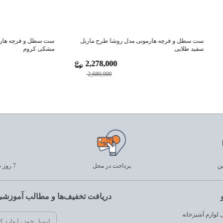
رچه هارمونی مدل روشا طرح ماربل
ست سطل و فرچه هارمونی مدل روشا ط
مشکی کروم
,000
2,278,000
,000
2,680,000
ین
پرداخت در محل
7 روز ضمانت بازگشت
دریافت تخفیف‌ها و مطالب آموزشی 
لوازم آشپزخانه