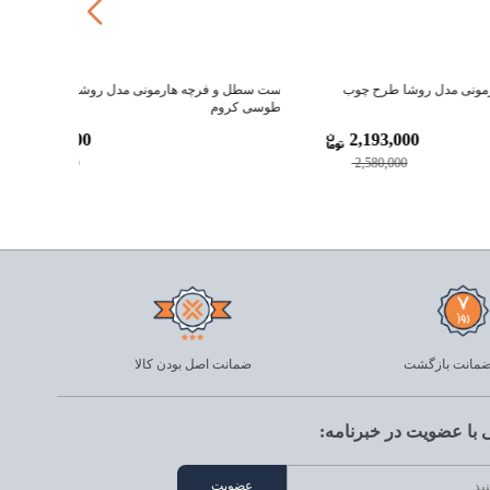
رح چوب
ست سطل و فرچه هارمونی مدل روشا طرح ماربل
ست سطل و 
طوسی کروم
مشکی طلا
2,193,000
2,193
2,580,000
2,580
ضمانت اصل بودن کالا
با عضویت در خبرنامه: