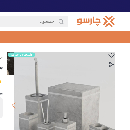
خا
سرویس
وی
ب
ه