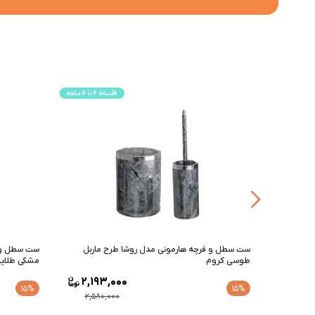
 چوب
ست سطل و فرچه هارمونی مدل روشا طرح ماربل
ست سطل و ف
طوسی کروم
مشکی طلای
2,193,000
2,19
15%
15%
2,580,000
2,580