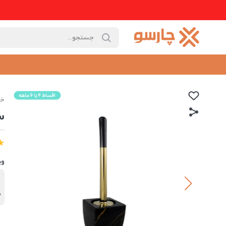
خا
س
وی
ب
ه