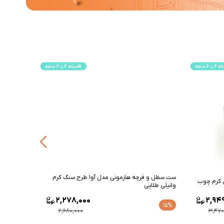
ست سطل و فرچه هارمونی مدل آوا طرح سنگ کرم
ست سطل و 
وانیلی طلایی
طلایی
2,278,000
2,94
15%
15%
2,680,000
3,470