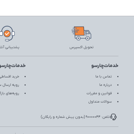
تحویل اکسپرس
پشتیبانی آنل
خدمات‌چارسو
خدمات‌چارسو
تماس با ما
خرید اقساطی 
درباره ما
رویه ارسال 
قوانین و مقررات
رویه‌های با
سوالات متداول
تلفن: 90000044 (بدون پیش شماره و رایگان)