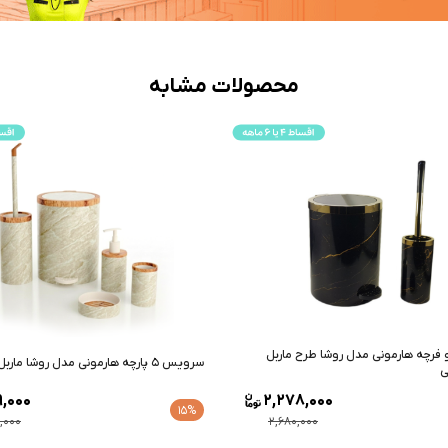
محصولات مشابه
رچه هارمونی مدل روشا طرح ماربل
سرویس 5 پارچه هارمونی مدل روشا ماربل کرم چوب
ی
9,000
2,278,000
15%
,000
2,680,000