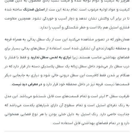
هرچیز به کیفیت و دوام توجه شده و قیمت نسبتا بالای محصول به دلیل همین
کیفیت و مواد اولیه مرغوب است. تمام بدنه این ست از
استیل ضدزنگ
ساخته شده
تا در برابر آب واکنش نشان ندهد و دچار آسیب و خوردگی نشود. همچنین مقاومت
فشاری استیل هم بالا است و خطر شکستگی و آسیب را ندارد.
همان‌طور که در تصویر مشاهده می‌کنید این ست از یک سطل پدالی به همراه فرچه
و محفظه‌ نگهدارنده‌ی آن تشکیل شده است. استفاده از سطل‌های پدالی بسیار برای
فضاهای بهداشتی مناسب هستند، زیرا
نیازی به لمس سطل ندارید
و فقط با فشار پا
درب سطل باز می‌شود. داخل سطل زباله یک سطل پلاستیکی دسته دار قرار دارد که در
هنگام پر شدن فقط کافیست این سطل درونی خالی شود و نیازی به جابجایی دیگر
قسمت‌ها نیست. فرچه نیز در داخل محفظه خود قرار دارد و
در معرض دید نیست
.
ظرفیت سطل ۳ لیتر است و تمام قسمت‌های ست قابل شستشو می‌باشد. این مدل
به رنگ نقره‌ای استیل است و تمام سطوح آن دارای شیارهای یکدست می‌باشد که
جذابیت خاصی دارد. رنگ استیل به دلیل خنثی بودن با هر نوع فضایی همخوانی
دارد و در تمام فضاهای بهداشتی قابل استفاده است.