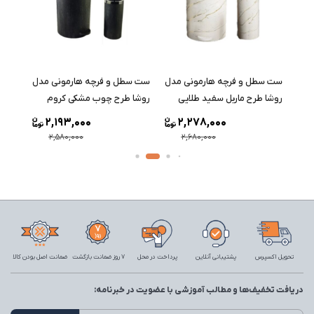
مدل
ست سطل و فرچه هارمونی مدل
ست سطل و فرچه هارمونی مدل
ست س
روشا طرح ماربل سفید طلایی
روشا طرح چوب مشکی کروم
روشا 
2,193,000
2,278,000
2,580,000
2,680,000
تحویل اکسپرس
پشتیبانی آنلاین
پرداخت در محل
7 روز ضمانت بازگشت
ضمانت اصل بودن کالا
دریافت تخفیف‌ها و مطالب آموزشی با عضویت در خبرنامه: