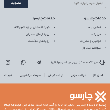
خدمات‌چارسو
خدمات‌چارسو
تماس با ما
خرید اقساطی لوازم آشپزخانه
درباره ما
رویه ارسال سفارش
قوانین و مقررات
رویه‌های بازگشت
سوالات متداول
تلفن: 90000044 (بدون پیش شماره و رایگان)
اجاق گاز
توالت ایرانی
توالت فرنگی
سینک ظرفشویی
شیرآلات
چارسو فروشگاه اینترنتی تجهیزات خانه و آشپزخانه است. هدف این مجموعه ایجاد
کامل‌ترین سرویس آنلاین خرید تجهیزات خانگی است که در آن به تمام جوانب یک