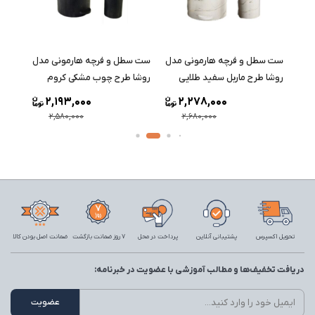
مدل
ست سطل و فرچه هارمونی مدل
ست سطل و فرچه هارمونی مدل
ست س
روشا طرح ماربل سفید طلایی
روشا طرح چوب مشکی کروم
روشا 
2,193,000
2,278,000
2,580,000
2,680,000
تحویل اکسپرس
پشتیبانی آنلاین
پرداخت در محل
7 روز ضمانت بازگشت
ضمانت اصل بودن کالا
دریافت تخفیف‌ها و مطالب آموزشی با عضویت در خبرنامه: