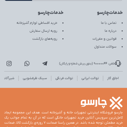
خدمات‌چارسو
خدمات‌چارسو
تماس با ما
خرید اقساطی لوازم آشپزخانه
درباره ما
رویه ارسال سفارش
قوانین و مقررات
رویه‌های بازگشت
سوالات متداول
تلفن: 90000044 (بدون پیش شماره و رایگان)
اجاق گاز
توالت ایرانی
توالت فرنگی
سینک ظرفشویی
شیرآلات
چارسو فروشگاه اینترنتی تجهیزات خانه و آشپزخانه است. هدف این مجموعه ایجاد
کامل‌ترین سرویس آنلاین خرید تجهیزات خانگی است که در آن به تمام جوانب یک
خرید مطمئن توجه شده باشد. در همین راستا ضمانت 7 روزه‌ی بازگشت کالا، ضمانت