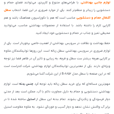
لوازم جانبی بهداشتی
، با طراحی‌های متنوع و کاربردی، می‌توانند فضای حمام و
دستشویی را زیباتر و منظم‌تر کنند. یکی از موارد ضروری در این فضا، انتخاب
سطل
آشغال حمام و دستشویی
مناسب است که هم با دکوراسیون هماهنگ باشد و هم
کارایی لازم را داشته باشد. با استفاده از محصولات بهداشتی مناسب، می‌توانید
محیطی تمیز و جذاب در حمام و دستشویی خود ایجاد کنید.
حفظ بهداشت و نظافت در سرویس بهداشتی از اهمیت خاصی برخوردار است. یکی از
لوازم ضروری در سرویس بهداشتی سطل زباله است. این روزها تولیدکنندگان علاوه
بر کارایی هرچه بیشتر ست سطل و فرچه، به زیبایی و تاثیر آن در ظاهر فضا نیز توجه
ویژه‌ای دارند. یکی از معتبرترین تولیدکنندگان لوازم بهداشتی شرکت کنتراست است
که در این صفحه با سطل مدل 8852-B از این شرکت آشنا می‌شویم.
مهم‌ترین مساله‌ای که برای خرید سطل زباله باید توجه کرد
جنس بدنه
است. لوازم
بهداشتی دستشویی و حمام به دلیل مجاورت دائم با آب، ممکن است بعد از مدتی
دچار فرسودگی و زنگ‌زدگی بشوند. تمام بدنه این سطل از
استیل
ساخته شده تا در
برابر آب واکنش نشان ندهد و دچار آسیب و خوردگی نشود. به علاوه مقاومت استیل