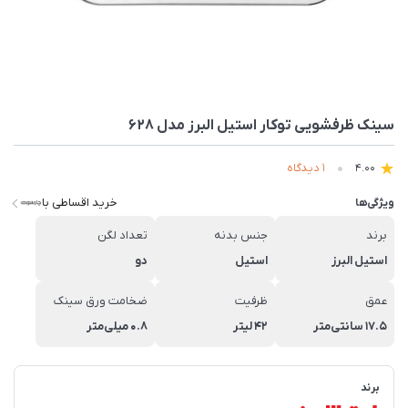
سينک ظرفشویی توکار استیل البرز مدل 628
1 دیدگاه
4.00
خرید اقساطی با
ویژگی‌ها
برند
جنس بدنه
تعداد لگن
استیل البرز
استیل
دو
عمق
ظرفیت
ضخامت ورق سینک
17.5 سانتی‌متر
42 لیتر
0.8 میلی‌متر
برند