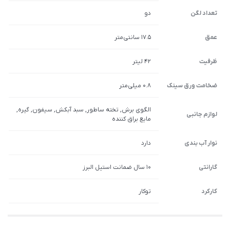
تعداد لگن
دو
عمق
17.5 سانتی‌متر
ظرفیت
42 لیتر
ضخامت ورق سینک
0.8 میلی‌متر
الگوی برش, تخته ساطور, سبد آبکش, سیفون, گیره,
لوازم جانبی
مایع براق کننده
نوار آب بندی
دارد
گارانتی
10 سال ضمانت استیل البرز
کارکرد
توکار