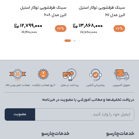
سينک ظرفشویی توکار استیل
سينک ظرفشویی توکار استیل
البرز مدل 611
البرز مدل 608
12,799,000
13,868,000
1
22%
22%
16,410,000
17,780,000
تحویل اکسپرس
پشتیبانی آنلاین
پرداخت در محل
7 روز ضمانت بازگشت
ضمانت اصل بودن کالا
دریافت تخفیف‌ها و مطالب آموزشی با عضویت در خبرنامه:
خدمات‌چارسو
خدمات‌چارسو