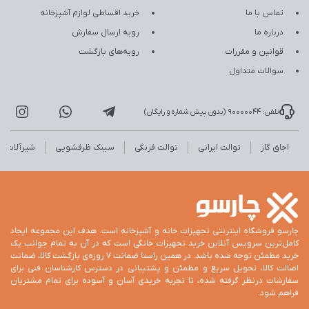
تماس با ما
خرید اقساطی لوازم آشپزخانه
درباره ما
رویه ارسال سفارش
قوانین و مقررات
رویه‌های بازگشت
سوالات متداول
تلفن: 90000044 (بدون پیش شماره و رایگان)
اجاق گاز
توالت ایرانی
توالت فرنگی
سینک ظرفشویی
شیرآلات
چارسو فروشگاه اینترنتی تجهیزات خانه و آشپزخانه است. هدف این مجموعه ایجاد
کامل‌ترین سرویس آنلاین خرید تجهیزات خانگی است که در آن به تمام جوانب یک
خرید مطمئن توجه شده باشد. در همین راستا ضمانت 7 روزه‌ی بازگشت کالا، ضمانت
اصالت کالا، تحویل سریع و مطمئن و پشتیبانی در دسترس کارشناسان فنی برای
سفارشات درنظر گرفته شده، تا تجربه خریدی آسان و آسوده برای تمام مشتریان
فراهم شود.