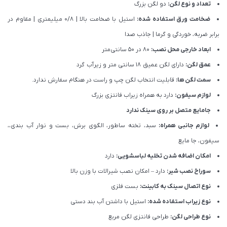
تعداد و نوع لگن:
دو لگن بزرگ
ضخامت ورق استفاده شده:
استیل با ضخامت بالا | 0/8 میلیمتری | مقاوم در
برابر ضربه، خوردگی و گرما | جاذب صدا
ابعاد خارجی محل نصب:
80 در 50 سانتی‌متر
عمق لگن:
دارای لگن عمیق 18 سانتی متر و زیرآب گرد
سمت لگن ها:
قابلیت انتخاب لگن چپ و راست در هنگام سفارش ندارد.
لوازم سیفون:
دارد به همراه زیراب فانتزی بزرگ
جامایع متصل بر روی سینک ندارد
لوازم جانبی همراه:
سبد، تخته ساطور، الگوی برش، بست و نوار آب بندی،،
سیفون، جا مایع
امکان اضافه شدن تخلیه لباسشویی:
دارد
سوراخ نصب شیر:
دارد – امکان نصب شیرالات با وزن بالا
نوع اتصال سینک به کابینت:
بست فلزی
نوع زیراب استفاده شده:
استیل با داشتن آب بند دستی
نوع طراحی لگن:
طراحی فانتزی لگن مربع