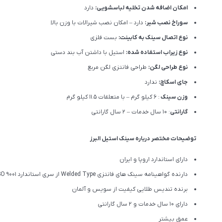
امکان اضافه شدن تخلیه لباسشویی:
دارد
سوراخ نصب شیر:
دارد – امکان نصب شیرالات با وزن بالا
نوع اتصال سینک به کابینت:
بست فلزی
نوع زیراب استفاده شده:
استیل با داشتن آب بند دستی
نوع طراحی لگن:
طراحی فانتزی لگن مربع
جای اسکاچ:
ندارد
وزن سینک
: 6 کیلو گرم – با متعلقات 11.5 کیلو گرم
گارانتی
: 10 سال خدمات – 2 سال گارانتی
توضیحات مختصر درباره سینک استیل البرز
دارای استاندارد اروپا و ایران
دارنده گواهینامه سینک های فانتزی Welded Type از سری استاندارد ISO 9001
برنده تندیس طلایی کیفیت از سویس و آلمان
دارای ۱۰ سال خدمات و 2 سال گارانتی
عمق بیشتر