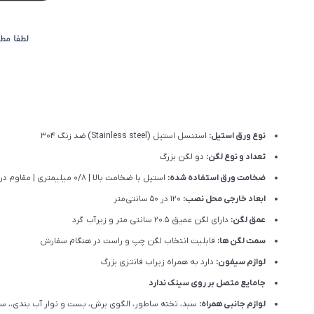
نوع ورق استیل:
استنسل استیل (Stainless steel) ضد زنگ 304
تعداد و نوع لگن:
دو لگن بزرگ
ضخامت ورق استفاده شده:
استیل با ضخامت بالا | 0/8 میلیمتری | مقاوم در برابر ضربه، خوردگی و گرما | جاذب صدا
ابعاد خارجی محل نصب:
120 در 50 سانتی‌متر
عمق لگن:
دارای لگن عمیق 20.5 سانتی متر و زیرآب گرد
سمت لگن ها:
قابلیت انتخاب لگن چپ و راست در هنگام سفارش
لوازم سیفون:
دارد به همراه زیراب فانتزی بزرگ
جامایع متصل بر روی سینک ندارد
لوازم جانبی همراه:
سبد، تخته ساطور، الگوی برش، بست و نوار آب بندی،، سی