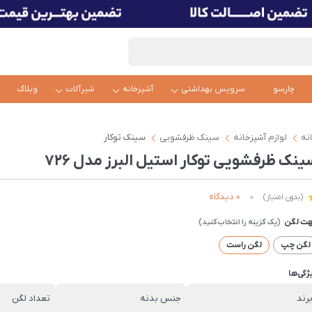
چارسو
سرویس بهداشتی
آشپزخانه
شیرآلات
وبلاگ
نه
لوازم آشپزخانه
سینک ظرفشویی
سینک توکار
ينک ظرفشویی توکار استیل البرز مدل 726
0 دیدگاه
(بدون امتیاز)
ت لگن
لگن چپ
لگن راست
ژگی‌ها
رند
جنس بدنه
تعداد لگن