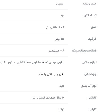
جنس بدنه
استیل
تعداد لگن
دو
عمق
20.5 سانتی‌متر
ظرفیت
50 لیتر
ضخامت ورق سینک
0.8 میلی‌متر
لوازم جانبی
الگوی برش, تخته ساطور, سبد آبکش, سیفون, گیره, 
جهت لگن
لگن چپ
,
لگن راست
نوار آب بندی
دارد
گارانتی
10 سال ضمانت استیل البرز
کارکرد
توکار