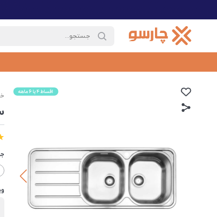
خا
س
جه
وی
ب