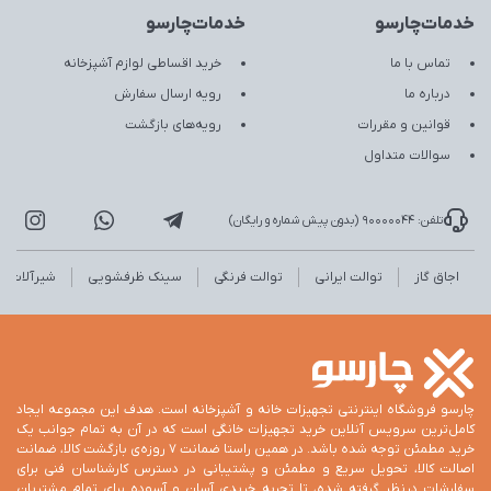
خدمات‌چارسو
خدمات‌چارسو
تماس با ما
خرید اقساطی لوازم آشپزخانه
درباره ما
رویه ارسال سفارش
قوانین و مقررات
رویه‌های بازگشت
سوالات متداول
تلفن: 90000044 (بدون پیش شماره و رایگان)
اجاق گاز
توالت ایرانی
توالت فرنگی
سینک ظرفشویی
شیرآلات
چارسو فروشگاه اینترنتی تجهیزات خانه و آشپزخانه است. هدف این مجموعه ایجاد
کامل‌ترین سرویس آنلاین خرید تجهیزات خانگی است که در آن به تمام جوانب یک
خرید مطمئن توجه شده باشد. در همین راستا ضمانت 7 روزه‌ی بازگشت کالا، ضمانت
اصالت کالا، تحویل سریع و مطمئن و پشتیبانی در دسترس کارشناسان فنی برای
سفارشات درنظر گرفته شده، تا تجربه خریدی آسان و آسوده برای تمام مشتریان