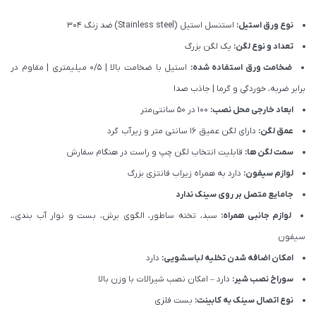
نوع ورق استیل:
استنسل استیل (Stainless steel) ضد زنگ 304
تعداد و نوع لگن:
یک لگن بزرگ
ضخامت ورق استفاده شده:
استیل با ضخامت بالا | 0/5 میلیمتری | مقاوم در
برابر ضربه، خوردگی و گرما | جاذب صدا
ابعاد خارجی محل نصب:
100 در 50 سانتی‌متر
عمق لگن:
دارای لگن عمیق 16 سانتی متر و زیرآب گرد
سمت لگن ها:
قابلیت انتخاب لگن چپ و راست در هنگام سفارش
لوازم سیفون:
دارد به همراه زیراب فانتزی بزرگ
جامایع متصل بر روی سینک ندارد
لوازم جانبی همراه:
سبد، تخته ساطور، الگوی برش، بست و نوار آب بندی،،
سیفون
امکان اضافه شدن تخلیه لباسشویی:
دارد
سوراخ نصب شیر:
دارد – امکان نصب شیرالات با وزن بالا
نوع اتصال سینک به کابینت:
بست فلزی