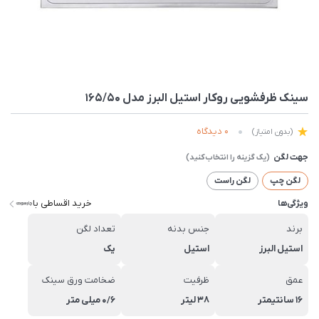
سينک ظرفشویی روکار استیل البرز مدل 165/50
0 دیدگاه
(بدون امتیاز)
جهت لگن
لگن چپ
لگن راست
خرید اقساطی با
ویژگی‌ها
برند
جنس بدنه
تعداد لگن
استیل البرز
استیل
یک
عمق
ظرفیت
ضخامت ورق سینک
16 سانتیمتر
38 لیتر
0/6 میلی متر