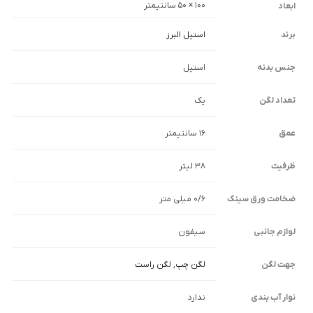
100 × 50 سانتیمتر
ابعاد
برند
استیل البرز
جنس بدنه
استیل
تعداد لگن
یک
عمق
16 سانتیمتر
ظرفیت
38 لیتر
ضخامت ورق سینک
0/6 میلی متر
لوازم جانبی
سیفون
جهت لگن
لگن چپ
,
لگن راست
نوار آب بندی
ندارد