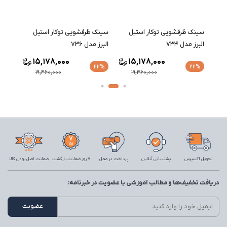
سينک ظرفشویی توکار استیل
سينک ظرفشویی توکار استیل
سينک 
البرز مدل 734
البرز مدل 736
البرز مد
15,178,000
15,178,000
22%
22%
22%
19,460,000
19,460,000
تحویل اکسپرس
پشتیبانی آنلاین
پرداخت در محل
7 روز ضمانت بازگشت
ضمانت اصل بودن کالا
دریافت تخفیف‌ها و مطالب آموزشی با عضویت در خبرنامه: