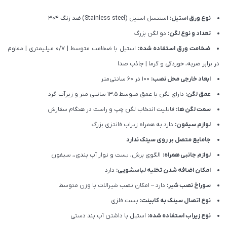
نوع ورق استیل:
استنسل استیل (Stainless steel) ضد زنگ 304
تعداد و نوع لگن:
دو لگن بزرگ
ضخامت ورق استفاده شده:
استیل با ضخامت متوسط | 0/7 میلیمتری | مقاوم
در برابر ضربه، خوردگی و گرما | جاذب صدا
ابعاد خارجی محل نصب:
100 در 60 سانتی‌متر
عمق لگن:
دارای لگن با عمق متوسط 13.5 سانتی متر و زیرآب گرد
سمت لگن ها:
قابلیت انتخاب لگن چپ و راست در هنگام سفارش
لوازم سیفون:
دارد به همراه زیراب فانتزی بزرگ
جامایع متصل بر روی سینک ندارد
لوازم جانبی همراه:
الگوی برش، بست و نوار آب بندی،، سیفون
امکان اضافه شدن تخلیه لباسشویی:
دارد
سوراخ نصب شیر:
دارد – امکان نصب شیرالات با وزن متوسط
نوع اتصال سینک به کابینت:
بست فلزی
نوع زیراب استفاده شده:
استیل با داشتن آب بند دستی