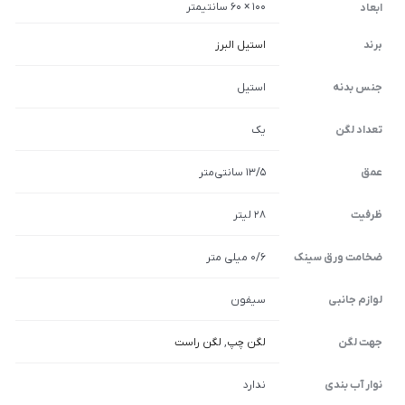
100 × 60 سانتیمتر
ابعاد
برند
استیل البرز
جنس بدنه
استیل
تعداد لگن
یک
عمق
13/5 سانتی‌متر
ظرفیت
28 لیتر
ضخامت ورق سینک
0/6 میلی متر
لوازم جانبی
سیفون
جهت لگن
لگن چپ
,
لگن راست
نوار آب بندی
ندارد