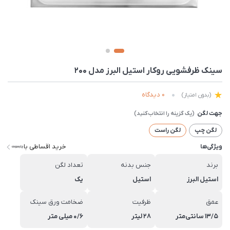
سينک ظرفشویی روکار استیل البرز مدل 200
0 دیدگاه
(بدون امتیاز)
جهت لگن
لگن چپ
لگن راست
خرید اقساطی با
ویژگی‌ها
برند
جنس بدنه
تعداد لگن
استیل البرز
استیل
یک
عمق
ظرفیت
ضخامت ورق سینک
13/5 سانتی‌متر
28 لیتر
0/6 میلی متر