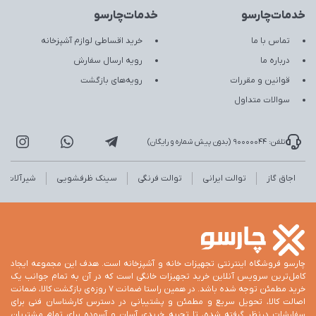
خدمات‌چارسو
خدمات‌چارسو
تماس با ما
خرید اقساطی لوازم آشپزخانه
درباره ما
رویه ارسال سفارش
قوانین و مقررات
رویه‌های بازگشت
سوالات متداول
تلفن: 90000044 (بدون پیش شماره و رایگان)
اجاق گاز
توالت ایرانی
توالت فرنگی
سینک ظرفشویی
شیرآلات
چارسو فروشگاه اینترنتی تجهیزات خانه و آشپزخانه است. هدف این مجموعه ایجاد
کامل‌ترین سرویس آنلاین خرید تجهیزات خانگی است که در آن به تمام جوانب یک
خرید مطمئن توجه شده باشد. در همین راستا ضمانت 7 روزه‌ی بازگشت کالا، ضمانت
اصالت کالا، تحویل سریع و مطمئن و پشتیبانی در دسترس کارشناسان فنی برای
سفارشات درنظر گرفته شده، تا تجربه خریدی آسان و آسوده برای تمام مشتریان