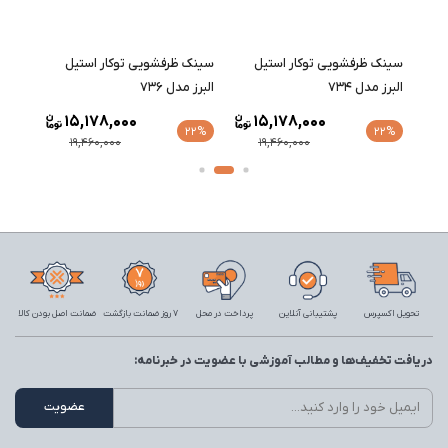
سينک ظرفشویی توکار استیل
سينک ظرفشویی توکار استیل
سينک 
البرز مدل 734
البرز مدل 736
البرز مد
15,178,000
15,178,000
22%
22%
22%
19,460,000
19,460,000
تحویل اکسپرس
پشتیبانی آنلاین
پرداخت در محل
7 روز ضمانت بازگشت
ضمانت اصل بودن کالا
دریافت تخفیف‌ها و مطالب آموزشی با عضویت در خبرنامه: