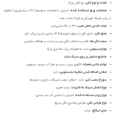
تعداد و نوع لگن:
دو لگن بزرگ
ضخامت ورق استفاده شده:
استیل با ضخامت متوسط | 0/7 میلیمتری | مقاوم
در برابر ضربه، خوردگی و گرما | جاذب صدا
ابعاد خارجی محل نصب:
120 در 50 سانتی‌متر
عمق لگن:
دارای لگن با عمق متوسط 13.5 سانتی متر و زیرآب گرد
سمت لگن ها:
قابلیت انتخاب لگن چپ و راست در هنگام سفارش
لوازم سیفون:
دارد به همراه زیراب فانتزی بزرگ
جامایع متصل بر روی سینک ندارد
لوازم جانبی همراه:
الگوی برش، بست و نوار آب بندی،، سیفون
امکان اضافه شدن تخلیه لباسشویی:
دارد
سوراخ نصب شیر:
دارد – امکان نصب شیرالات با وزن متوسط
نوع اتصال سینک به کابینت:
بست فلزی
نوع زیراب استفاده شده:
استیل با داشتن آب بند دستی
نوع طراحی لگن:
طراحی فانتزی لگن مربع
جای اسکاچ:
ندارد