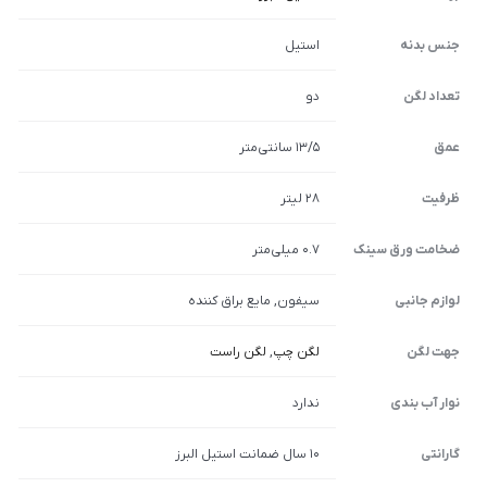
جنس بدنه
استیل
تعداد لگن
دو
عمق
13/5 سانتی‌متر
ظرفیت
28 لیتر
ضخامت ورق سینک
0.7 میلی‌متر
لوازم جانبی
سیفون, مایع براق کننده
جهت لگن
لگن چپ
,
لگن راست
نوار آب بندی
ندارد
گارانتی
10 سال ضمانت استیل البرز