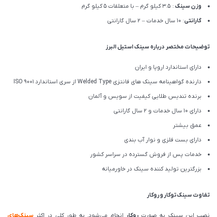
وزن سینک
: 3.5 کیلو گرم – با متعلقات 5 کیلو گرم
گارانتی
: 10 سال خدمات – 2 سال گارانتی
توضیحات مختصر درباره سینک استیل البرز
دارای استاندارد اروپا و ایران
دارنده گواهینامه سینک های فانتزی Welded Type از سری استاندارد ISO 9001
برنده تندیس طلایی کیفیت از سویس و آلمان
دارای ۱۰ سال خدمات و 2 سال گارانتی
عمق بیشتر
دارای بست فلزی و نوار آب بندی
خدمات پس از فروش گسترده در سراسر کشور
بزرگترین تولید کننده سینک در خاورمیانه
تفاوت سینک توکار و روکار
نصب این سینک به صورت
روکار
انجام می‌شود. به طور کلی در اکثر
سینک‌های