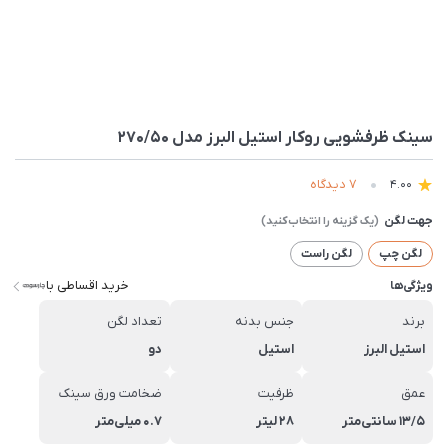
سينک ظرفشویی روکار استیل البرز مدل 270/50
7 دیدگاه
4.00
جهت لگن
لگن چپ
لگن راست
خرید اقساطی با
ویژگی‌ها
برند
جنس بدنه
تعداد لگن
استیل البرز
استیل
دو
عمق
ظرفیت
ضخامت ورق سینک
13/5 سانتی‌متر
28 لیتر
0.7 میلی‌متر