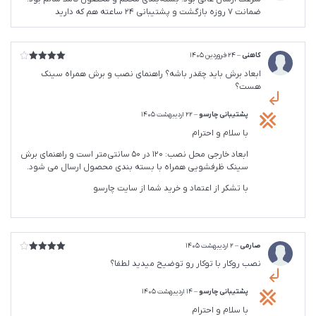
5
ضمانت ۷ روزه بازگشت و پشتیبانی ۲۴ ساعته هم که دارید
کاهنی
–
24 فروردین 1405
امتیاز
4
ابعاد برش باید چقدر باشه؟ راهنمای نصب و برش همراه سینک
از 5
هست؟
پشتیبانی چارسو
–
22 اردیبهشت 1405
با سلام و احترام
ابعاد خارجی محل نصب: 120 در 50 سانتی‌متر است و راهنمای برش
سینک ظرفشویی همراه با بسته بندی محصول ارسال می شود.
با تشکر از اعتماد و خرید شما از سایت چارسو
صارمی
–
2 اردیبهشت 1405
امتیاز
4
نصب روکار با توکار رو توضیح میدید لطفا؟
از 5
پشتیبانی چارسو
–
14 اردیبهشت 1405
با سلام و احترام