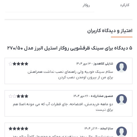
کارکرد
روکار
امتیاز و دیدگاه کاربران
5 دیدگاه برای
سينک ظرفشویی روکار استیل البرز مدل 270/50
شایلی کلاهدوز
–
13 مهر 1404
امتیاز
4
سلام سینک خوبیه ولی راهنمای نصب نداشت همراهش
از 5
برای من از بیرون اومدن نصب کردن
منصور مختارزاده
–
26 مهر 1404
امتیاز
دو ماهه خریدمش، افتضاحه، جای قطرات آب که می مونه،اصلا هم
3
از 5
براق نیست
سارا لبخند
–
19 آذر 1404
امتیاز
5
از
سرعت ارسال عالی بود. بسته‌بندی محکم و محصول کاملاً سالم بود.