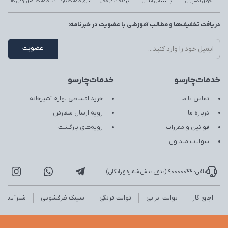
تحویل اکسپرس
پشتیبانی آنلاین
پرداخت در محل
7 روز ضمانت بازگشت
ضمانت اصل بودن کالا
دریافت تخفیف‌ها و مطالب آموزشی با عضویت در خبرنامه:
خدمات‌چارسو
خدمات‌چارسو
تماس با ما
خرید اقساطی لوازم آشپزخانه
درباره ما
رویه ارسال سفارش
قوانین و مقررات
رویه‌های بازگشت
سوالات متداول
تلفن: 90000044 (بدون پیش شماره و رایگان)
اجاق گاز
توالت ایرانی
توالت فرنگی
سینک ظرفشویی
شیرآلات