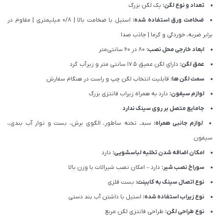
تعداد و نوع لگن:
یک لگن بزرگ
ضخامت ورق استفاده شده:
استیل با ضخامت بالا | 0/8 میلیمتری | مقاوم در
برابر ضربه، خوردگی و گرما | جاذب صدا
ابعاد خارجی محل نصب:
80 در 60 سانتی‌متر
عمق لگن:
دارای لگن عمیق 17.5 سانتی متر و زیرآب گرد
سمت لگن ها:
قابلیت انتخاب لگن چپ و راست در هنگام سفارش
لوازم سیفون:
دارد به همراه زیراب فانتزی بزرگ
جامایع متصل بر روی سینک ندارد
لوازم جانبی همراه:
سبد، تخته ساطور، الگوی برش، بست و نوار آب بندی،،
سیفون
امکان اضافه شدن تخلیه لباسشویی:
دارد
سوراخ نصب شیر:
دارد – امکان نصب شیرالات با وزن بالا
نوع اتصال سینک به کابینت:
بست فلزی
نوع زیراب استفاده شده:
استیل با داشتن آب بند دستی
نوع طراحی لگن:
طراحی فانتزی لگن مربع