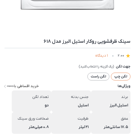
سينک ظرفشویی روکار استیل البرز مدل 618
1 دیدگاه
2.00
جهت لگن
لگن چپ
لگن راست
خرید اقساطی با
ویژگی‌ها
برند
جنس بدنه
تعداد لگن
استیل البرز
استیل
دو
عمق
ظرفیت
ضخامت ورق سینک
17.5 سانتی‌متر
21 لیتر
0.8 میلی‌متر