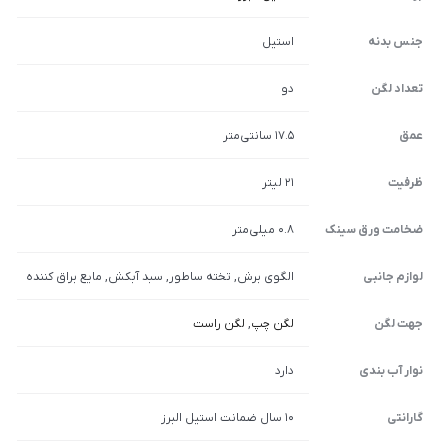
جنس بدنه
استیل
تعداد لگن
دو
عمق
17.5 سانتی‌متر
ظرفیت
21 لیتر
ضخامت ورق سینک
0.8 میلی‌متر
لوازم جانبی
الگوی برش, تخته ساطور, سبد آبکش, مایع براق کننده
جهت لگن
لگن چپ
,
لگن راست
نوار آب بندی
دارد
گارانتی
10 سال ضمانت استیل البرز