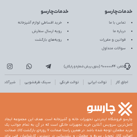
خدمات‌چارسو
خدمات‌چارسو
تماس با ما
خرید اقساطی لوازم آشپزخانه
درباره ما
رویه ارسال سفارش
قوانین و مقررات
رویه‌های بازگشت
سوالات متداول
تلفن: 90000044 (بدون پیش شماره و رایگان)
اجاق گاز
توالت ایرانی
توالت فرنگی
سینک ظرفشویی
شیرآلات
چارسو فروشگاه اینترنتی تجهیزات خانه و آشپزخانه است. هدف این مجموعه ایجاد
کامل‌ترین سرویس آنلاین خرید تجهیزات خانگی است که در آن به تمام جوانب یک
خرید مطمئن توجه شده باشد. در همین راستا ضمانت 7 روزه‌ی بازگشت کالا، ضمانت
اصالت کالا، تحویل سریع و مطمئن و پشتیبانی در دسترس کارشناسان فنی برای