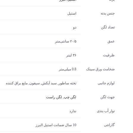
جنس بدنه
استیل
تعداد لگن
دو
عمق
۲۰/۵ سانتی‌متر
ظرفیت
۳۶ لیتر
ضخامت ورق سینک
0.8 میلی‌متر
لوازم جانبی
تخته ساطور, سبد آبکش, سیفون, مایع براق کننده
جهت لگن
لگن چپ
,
لگن راست
نوار آب بندی
ندارد
گارانتی
10 سال ضمانت استیل البرز