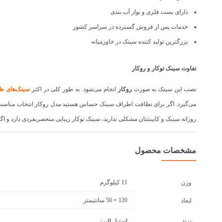
دارای بست فلزی و نوار آب بندی
خدمات پس از فروش گسترده در سراسر کشور
بزرگترین تولید کننده سینک در خاورمیانه
تفاوت سینک توکار و روکار
نصب این سینک به صورت
روکار
انجام می‌شود. به طور کلی در اکثر
سینک‌های ظ
می‌گیرد. اگر برای نظافت اطراف سینک حساس هستید مدل روکار انتخاب مناسبی بر
روزانه سینک و کابینتتان مشکلی ندارید، سینک توکار زیبایی منحصربفردی دارد و ا
مشخصات محصول
11 کیلوگرم
وزن
120 × 50 سانتیمتر
ابعاد
برند
استیل البرز