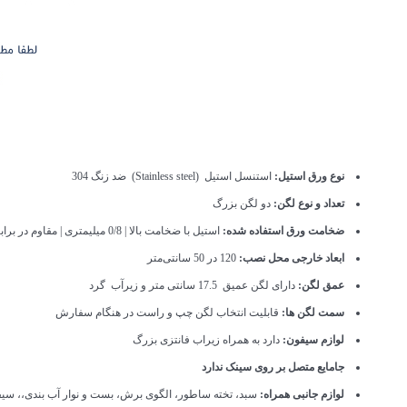
نوع ورق استیل:
استنسل استیل (Stainless steel) ضد زنگ 304
تعداد و نوع لگن:
دو لگن بزرگ
ضخامت ورق استفاده شده:
استیل با ضخامت بالا | 0/8 میلیمتری | مقاوم در برابر ضربه، خوردگی و گرما | جاذب صدا
ابعاد خارجی محل نصب:
120 در 50 سانتی‌متر
عمق لگن:
دارای لگن عمیق 17.5 سانتی متر و زیرآب گرد
سمت لگن ها:
قابلیت انتخاب لگن چپ و راست در هنگام سفارش
لوازم سیفون:
دارد به همراه زیراب فانتزی بزرگ
جامایع متصل بر روی سینک ندارد
لوازم جانبی همراه:
سبد، تخته ساطور، الگوی برش، بست و نوار آب بندی،، سی