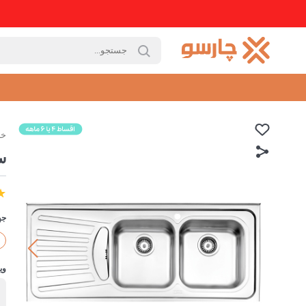
خا
س
جه
وی
ب