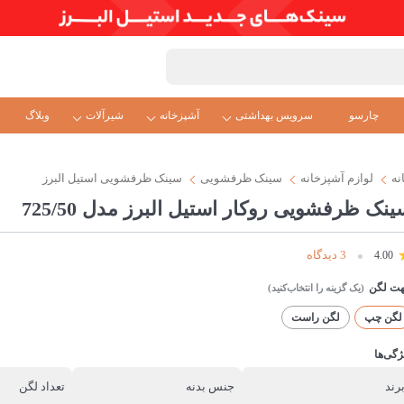
چارسو
سرویس بهداشتی
آشپزخانه
شیرآلات
وبلاگ
نه
لوازم آشپزخانه
سینک ظرفشویی
سینک ظرفشویی استیل البرز
ينک ظرفشویی روکار استیل البرز مدل 725/50
3 دیدگاه
4.00
ت لگن
لگن چپ
لگن راست
ژگی‌ها
رند
جنس بدنه
تعداد لگن