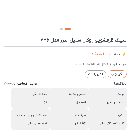
سينک ظرفشویی روکار استیل البرز مدل 736
2 دیدگاه
5.00
جهت لگن
لگن چپ
لگن راست
خرید اقساطی با
ویژگی‌ها
برند
جنس بدنه
تعداد لگن
استیل البرز
استیل
دو
عمق
ظرفیت
ضخامت ورق سینک
20.5 سانتی‌متر
56 لیتر
0.8 میلی‌متر