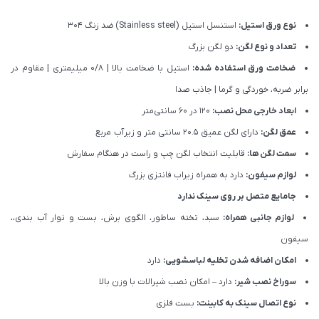
نوع ورق استیل:
استنسل استیل (Stainless steel) ضد زنگ 304
تعداد و نوع لگن:
دو لگن بزرگ
ضخامت ورق استفاده شده:
استیل با ضخامت بالا | 0/8 میلیمتری | مقاوم در
برابر ضربه، خوردگی و گرما | جاذب صدا
ابعاد خارجی محل نصب:
120 در 60 سانتی‌متر
عمق لگن:
دارای لگن عمیق 20.5 سانتی متر و زیرآب مربع
سمت لگن ها:
قابلیت انتخاب لگن چپ و راست در هنگام سفارش
لوازم سیفون:
دارد به همراه زیراب فانتزی بزرگ
جامایع متصل بر روی سینک ندارد
لوازم جانبی همراه:
سبد، تخته ساطور، الگوی برش، بست و نوار آب بندی،،
سیفون
امکان اضافه شدن تخلیه لباسشویی:
دارد
سوراخ نصب شیر:
دارد – امکان نصب شیرالات با وزن بالا
نوع اتصال سینک به کابینت:
بست فلزی