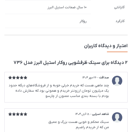
گارانتی
10 سال ضمانت استیل البرز
کارکرد
روکار
امتیاز و دیدگاه کاربران
2 دیدگاه برای
سينک ظرفشویی روکار استیل البرز مدل 736
صداقت
–
26 مهر 1404
امتیاز
5
از
چند ماهی هست که خریدم خیلی خوبه و از فروشگاه‌های دیگه حدود
5
یک میلیون تومان ارزونتر خریدم و همونی بود که سفارش داده
بودم با بسته بندی مناسب ممنون از چارسو
شاهد اسرایی
–
18 آبان 1404
امتیاز
5
از
سینک محکم و خوبی هست بزرگ و عمیق
5
من که از خریدم راضیم