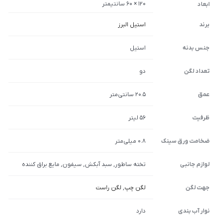
120 × 60 سانتیمتر
ابعاد
برند
استیل البرز
جنس بدنه
استیل
تعداد لگن
دو
عمق
20.5 سانتی‌متر
ظرفیت
56 لیتر
ضخامت ورق سینک
0.8 میلی‌متر
لوازم جانبی
تخته ساطور, سبد آبکش, سیفون, مایع براق کننده
جهت لگن
لگن چپ
,
لگن راست
نوار آب بندی
دارد