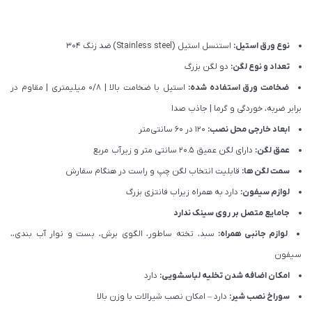
نوع ورق استیل:
استنسل استیل (Stainless steel) ضد زنگ 304
تعداد و نوع لگن:
دو لگن بزرگ
ضخامت ورق استفاده شده:
استیل با ضخامت بالا | 0/8 میلیمتری | مقاوم در
برابر ضربه، خوردگی و گرما | جاذب صدا
ابعاد خارجی محل نصب:
120 در 60 سانتی‌متر
عمق لگن:
دارای لگن عمیق 20.5 سانتی متر و زیرآب مربع
سمت لگن ها:
قابلیت انتخاب لگن چپ و راست در هنگام سفارش
لوازم سیفون:
دارد به همراه زیراب فانتزی بزرگ
جامایع متصل بر روی سینک ندارد
لوازم جانبی همراه:
سبد، تخته ساطور، الگوی برش، بست و نوار آب بندی،،
سیفون
امکان اضافه شدن تخلیه لباسشویی:
دارد
سوراخ نصب شیر:
دارد – امکان نصب شیرالات با وزن بالا