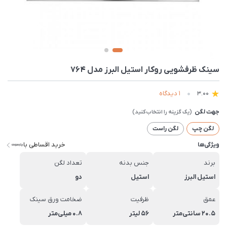
سينک ظرفشویی روکار استیل البرز مدل 764
1 دیدگاه
3.00
جهت لگن
لگن چپ
لگن راست
خرید اقساطی با
ویژگی‌ها
برند
جنس بدنه
تعداد لگن
استیل البرز
استیل
دو
عمق
ظرفیت
ضخامت ورق سینک
20.5 سانتی‌متر
56 لیتر
0.8 میلی‌متر