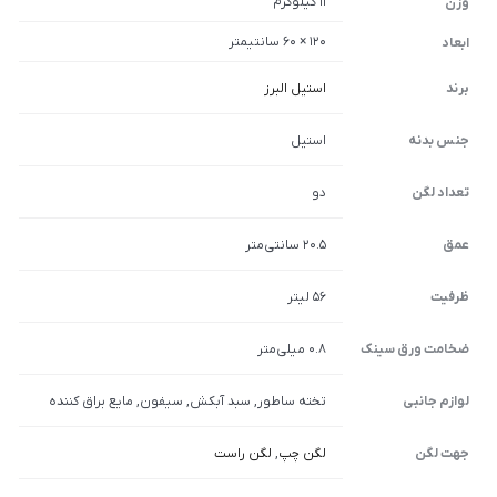
11 کیلوگرم
وزن
120 × 60 سانتیمتر
ابعاد
برند
استیل البرز
جنس بدنه
استیل
تعداد لگن
دو
عمق
20.5 سانتی‌متر
ظرفیت
56 لیتر
ضخامت ورق سینک
0.8 میلی‌متر
لوازم جانبی
تخته ساطور, سبد آبکش, سیفون, مایع براق کننده
جهت لگن
لگن چپ
,
لگن راست