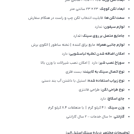
ابعاد لگن بزرگ
: 38/5 × 38/5 سانتی متر
ابعاد لگن کوچک
: 23 × 23 سانتی متر
سمت لگن ها:
قابلیت انتخاب لگن چپ و راست در هنگام سفارش
لوازم سیفون:
ندارد
جامایع متصل بر روی سینک : ن
دارد
لوازم جانبی همراه:
مایع براق کننده | تخته ساطور | الگوی برش
امکان اضافه شدن تخلیه لباسشویی:
دارد
سوراخ نصب شیر:
دارد | امکان نصب شیرالات با وزن بالا
نوع اتصال سینک به کابینت:
بست فلزی
نوع زیراب استفاده شده:
استیل با داشتن آب بند دستی
نوع طراحی لگن:
طراحی فانتزی
جای اسکاچ:
دارد
وزن سینک
: 4.1 کیلو گرم | با متعلقات 8.4 کیلو گرم
گارانتی
: 10 سال خدمات – 2 سال گارانتی
توضیحات مختصر درباره سینک استیل البرز