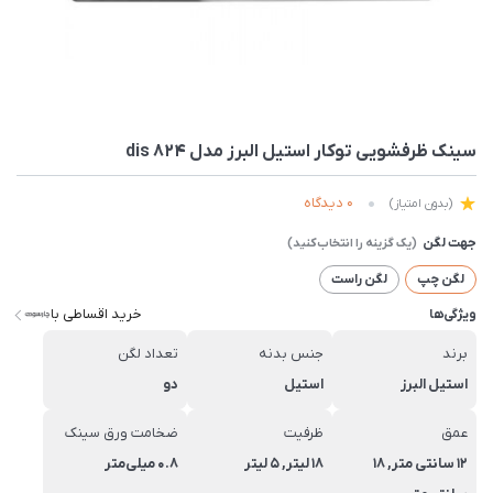
سينک ظرفشویی توکار استیل البرز مدل 824 dis
0 دیدگاه
(بدون امتیاز)
جهت لگن
لگن چپ
لگن راست
خرید اقساطی با
ویژگی‌ها
برند
جنس بدنه
تعداد لگن
استیل البرز
استیل
دو
عمق
ظرفیت
ضخامت ورق سینک
12 سانتی متر, 18
18 لیتر, 5 لیتر
0.8 میلی‌متر