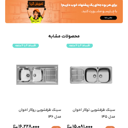
محصولات مشابه
سینک ظرفشویی توکار اخوان
سینک ظرفشویی روکار اخوان
سینک 
مدل 145
مدل 146
مدل 147
16,228,000
15,081,000