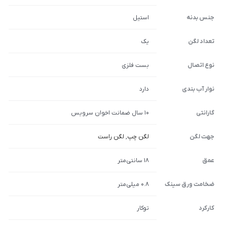
جنس بدنه
استیل
تعداد لگن
یک
نوع اتصال
بست فلزی
نوار آب بندی
دارد
گارانتی
10 سال ضمانت اخوان سرویس
جهت لگن
لگن چپ
,
لگن راست
عمق
18 سانتی‌متر
ضخامت ورق سینک
0.8 میلی‌متر
کارکرد
توکار