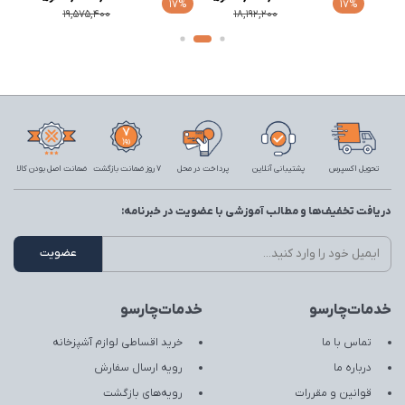
17%
17%
17%
19,575,400
18,192,200
تحویل اکسپرس
پشتیبانی آنلاین
پرداخت در محل
7 روز ضمانت بازگشت
ضمانت اصل بودن کالا
دریافت تخفیف‌ها و مطالب آموزشی با عضویت در خبرنامه:
خدمات‌چارسو
خدمات‌چارسو
تماس با ما
خرید اقساطی لوازم آشپزخانه
درباره ما
رویه ارسال سفارش
قوانین و مقررات
رویه‌های بازگشت