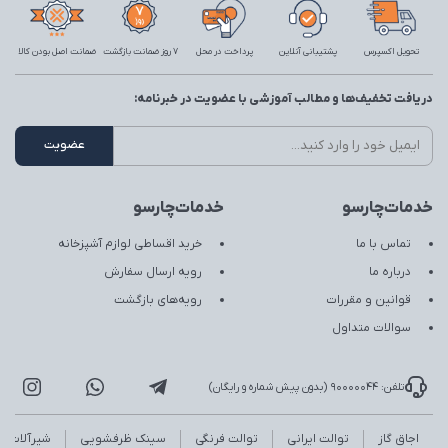
تحویل اکسپرس
پشتیبانی آنلاین
پرداخت در محل
7 روز ضمانت بازگشت
ضمانت اصل بودن کالا
دریافت تخفیف‌ها و مطالب آموزشی با عضویت در خبرنامه:
خدمات‌چارسو
خدمات‌چارسو
تماس با ما
خرید اقساطی لوازم آشپزخانه
درباره ما
رویه ارسال سفارش
قوانین و مقررات
رویه‌های بازگشت
سوالات متداول
تلفن: 90000044 (بدون پیش شماره و رایگان)
اجاق گاز
توالت ایرانی
توالت فرنگی
سینک ظرفشویی
شیرآلات