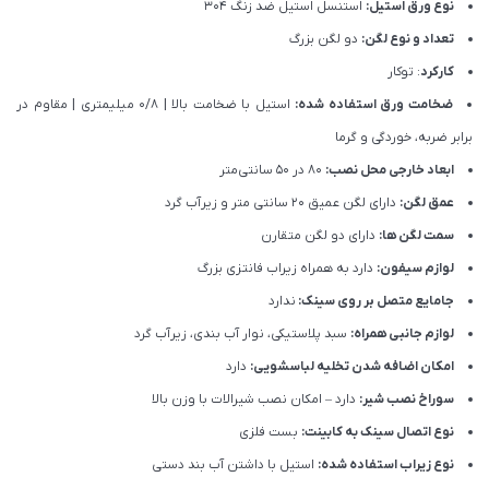
نوع ورق استیل:
استنسل استیل ضد زنگ 304
تعداد و نوع لگن:
دو لگن بزرگ
کارکرد
: توکار
ضخامت ورق استفاده شده:
استیل با ضخامت بالا | 0/8 میلیمتری | مقاوم در
برابر ضربه، خوردگی و گرما
ابعاد خارجی محل نصب:
80 در 50 سانتی‌متر
عمق لگن:
دارای لگن عمیق 20 سانتی متر و زیرآب گرد
سمت لگن ها:
دارای دو لگن متقارن
لوازم سیفون:
دارد به همراه زیراب فانتزی بزرگ
جامایع متصل بر روی سینک:
ندارد
لوازم جانبی همراه:
سبد پلاستیکی، نوار آب بندی، زیرآب گرد
امکان اضافه شدن تخلیه لباسشویی:
دارد
سوراخ نصب شیر:
دارد – امکان نصب شیرالات با وزن بالا
نوع اتصال سینک به کابینت:
بست فلزی
نوع زیراب استفاده شده:
استیل با داشتن آب بند دستی