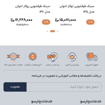
سینک ظرفشویی توکار اخوان
سینک ظرفشویی روکار اخوان
سینک 
مدل 145
مدل 146
مدل 147
16,228,000
15,081,000
17%
17%
17%
19,575,400
18,192,200
تحویل اکسپرس
پشتیبانی آنلاین
پرداخت در محل
7 روز ضمانت بازگشت
ضمانت اصل بودن کالا
دریافت تخفیف‌ها و مطالب آموزشی با عضویت در خبرنامه:
خدمات‌چارسو
خدمات‌چارسو