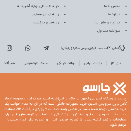
تماس با ما
خرید اقساطی لوازم آشپزخانه
درباره ما
رویه ارسال سفارش
قوانین و مقررات
رویه‌های بازگشت
سوالات متداول
تلفن: 90000044 (بدون پیش شماره و رایگان)
اجاق گاز
توالت ایرانی
توالت فرنگی
سینک ظرفشویی
شیرآلات
چارسو فروشگاه اینترنتی تجهیزات خانه و آشپزخانه است. هدف این مجموعه ایجاد
کامل‌ترین سرویس آنلاین خرید تجهیزات خانگی است که در آن به تمام جوانب یک
خرید مطمئن توجه شده باشد. در همین راستا ضمانت 7 روزه‌ی بازگشت کالا، ضمانت
اصالت کالا، تحویل سریع و مطمئن و پشتیبانی در دسترس کارشناسان فنی برای
سفارشات درنظر گرفته شده، تا تجربه خریدی آسان و آسوده برای تمام مشتریان
فراهم شود.