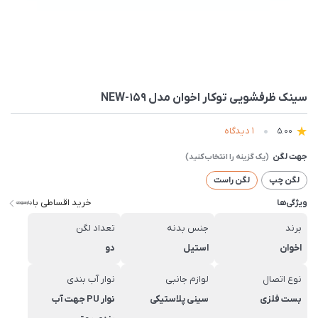
سینک ظرفشویی توکار اخوان مدل 159-NEW
1 دیدگاه
5.00
جهت لگن
لگن چپ
لگن راست
خرید اقساطی با
ویژگی‌ها
برند
جنس بدنه
تعداد لگن
اخوان
استیل
دو
نوع اتصال
لوازم جانبی
نوار آب بندی
بست فلزی
سینی پلاستیکی
نوار PU جهت آب