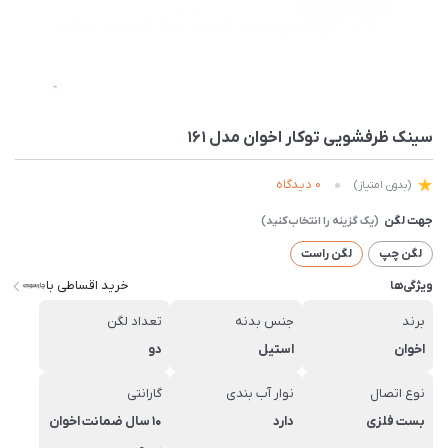
سینک ظرفشویی توکار اخوان مدل 161
0 دیدگاه
(بدون امتیاز)
جهت لگن
لگن چپ
لگن راست
خرید اقساطی با
ویژگی‌ها
برند
جنس بدنه
تعداد لگن
اخوان
استیل
دو
نوع اتصال
نوار آب بندی
گارانتی
بست فلزی
دارد
10 سال ضمانت اخوان