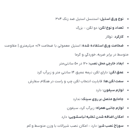
نوع ورق استیل:
استنسل استیل ضد زنگ 304
تعداد و نوع لگن:
دو لگن – بزرگ
کارکرد
: توکار
ضخامت ورق استفاده شده:
استیل معمولی با ضخامت 0/6 میلیمتری | مقاومت
متوسط در برابر ضربه، خوردگی و گرما
ابعاد خارجی محل نصب:
120 در 50 سانتی‌متر
عمق لگن:
دارای لگن نیمه عمیق 14 سانتی متر و زیرآب گرد
سمت لگن ها:
قابلیت انتخاب لگن چپ و راست در هنگام سفارش
لوازم سیفون:
دارد
جامایع متصل بر روی سینک:
ندارد
لوازم جانبی همراه:
زیرآب گرد، سیفون
امکان اضافه شدن تخلیه لباسشویی:
دارد
سوراخ نصب شیر:
دارد – امکان نصب شیرالات با وزن متوسط و کم