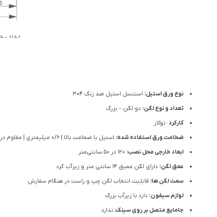
نوع ورق استیل:
استنسل استیل ضد زنگ 304
تعداد و نوع لگن:
دو لگن – بزرگ
کارکرد
: توکار
ضخامت ورق استفاده شده:
استیل با ضخامت بالا | 0/6 میلیمتری | مقاوم در برابر ضربه، خوردگی و گرما
ابعاد خارجی محل نصب:
120 در 50 سانتی‌متر
عمق لگن:
دارای لگن عمیق 14 سانتی متر و زیرآب گرد
سمت لگن ها:
قابلیت انتخاب لگن چپ و راست در هنگام سفارش
لوازم سیفون:
دارد با زیرآب بزرگ
جامایع متصل بر روی سینک:
ندارد