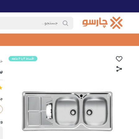
خا
سی
جه
وی
ب