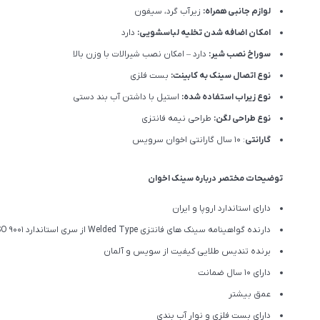
لوازم جانبی همراه:
زیرآب گرد، سیفون
امکان اضافه شدن تخلیه لباسشویی:
دارد
سوراخ نصب شیر:
دارد – امکان نصب شیرالات با وزن بالا
نوع اتصال سینک به کابینت:
بست فلزی
نوع زیراب استفاده شده:
استیل با داشتن آب بند دستی
نوع طراحی لگن:
طراحی نیمه فانتزی
گارانتی
: 10 سال گارانتی اخوان سرویس
توضیحات مختصر درباره سینک اخوان
دارای استاندارد اروپا و ایران
دارنده گواهینامه سینک های فانتزی Welded Type از سری استاندارد ISO 9001
برنده تندیس طلایی کیفیت از سویس و آلمان
دارای ۱۰ سال ضمانت
عمق بیشتر
دارای بست فلزی و نوار آب بندی