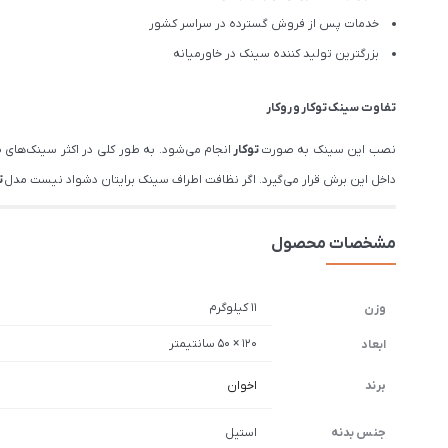
خدمات پس از فروش گسترده در سراسر کشور
بزرگترین تولید کننده سینک در خاورمیانه
تفاوت سینک
توکار
و
روکار
نصب این سینک به صورت
توکار
انجام می‌شود. به طور کلی در اکثر سینک‌های
داخل این برش قرار می‌گیرد. اگر نظافت اطراف سینک برایتان دشواد نیست مدل
ت
مشخصات محصول
11 کیلوگرم
وزن
120 × 50 سانتیمتر
ابعاد
برند
اخوان
جنس بدنه
استیل