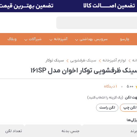
چارسو
سرویس بهداشتی
آشپزخانه
شیرآلات
وبلاگ
نه
لوازم آشپزخانه
سینک ظرفشویی
سینک توکار
نک ظرفشویی توکار اخوان مدل 161SP
1 دیدگاه
5.00
ت لگن
لگن چپ
لگن راست
ژگی‌ها
رند
جنس بدنه
تعداد لگن