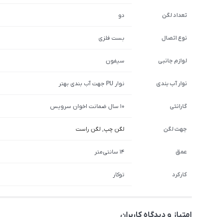
تعداد لگن
دو
نوع اتصال
بست فلزی
لوازم جانبی
سیفون
نوار آب بندی
نوار PU جهت آب بندی بهتر
گارانتی
10 سال ضمانت اخوان سرویس
جهت لگن
لگن چپ
,
لگن راست
عمق
14 سانتی‌متر
کارکرد
توکار
امتیاز و دیدگاه کاربران