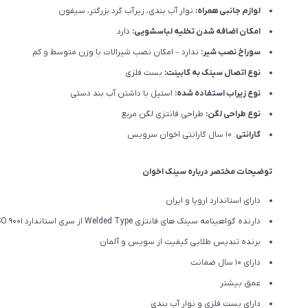
لوازم جانبی همراه:
نوار آب بندی، زیرآب گرد بزرگتر، سیفون
امکان اضافه شدن تخلیه لباسشویی:
دارد
سوراخ نصب شیر:
ندارد – امکان نصب شیرالات با وزن متوسط و کم
نوع اتصال سینک به کابینت:
بست فلزی
نوع زیراب استفاده شده:
استیل با داشتن آب بند دستی
نوع طراحی لگن:
طراحی فانتزی لگن مربع
گارانتی
: 10 سال گارانتی اخوان سرویس
توضیحات مختصر درباره سینک اخوان
دارای استاندارد اروپا و ایران
دارنده گواهینامه سینک های فانتزی Welded Type از سری استاندارد ISO 9001
برنده تندیس طلایی کیفیت از سویس و آلمان
دارای ۱۰ سال ضمانت
عمق بیشتر
دارای بست فلزی و نوار آب بندی