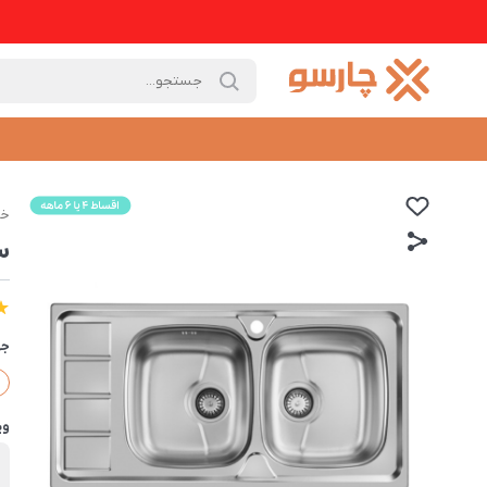
خا
سی
جه
وی
ب