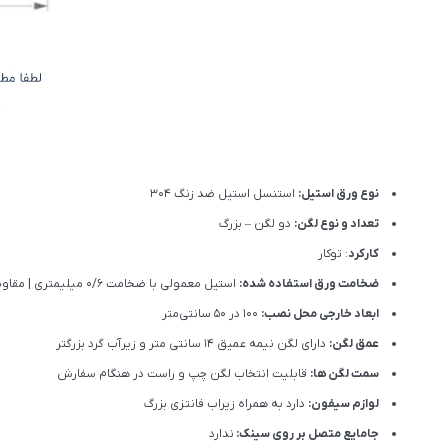
نوع ورق استیل:
استنسل استیل ضد زنگ 304
تعداد و نوع لگن:
دو لگن – بزرگ
کارکرد
: توکار
ضخامت ورق استفاده شده:
استیل معمولی با ضخامت 0/6 میلیمتری | مقاومت متوسط در برابر ضربه، خوردگی و گرما
ابعاد خارجی محل نصب:
100 در 50 سانتی‌متر
عمق لگن:
دارای لگن نیمه عمیق 14 سانتی متر و زیرآب گرد بزرگتر
سمت لگن ها:
قابلیت انتخاب لگن چپ و راست در هنگام سفارش
لوازم سیفون:
دارد به همراه زیراب فانتزی بزرگ
جامایع متصل بر روی سینک:
ندارد