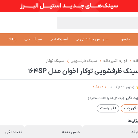
چارسو
سرویس بهداشتی
آشپزخانه
شیرآلات
وبلاگ
نه
لوازم آشپزخانه
سینک ظرفشویی
سینک توکار
نک ظرفشویی توکار اخوان مدل 164SP
0 دیدگاه
(بدون امتیاز)
ت لگن
لگن چپ
لگن راست
ژگی‌ها
رند
جنس بدنه
تعداد لگن