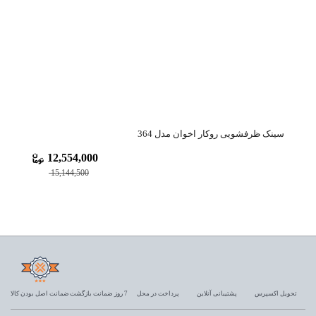
سینک ظرفشویی روکار اخوان مدل 364
سینک 
12,554,000
17%
15,144,500
تحویل اکسپرس
پشتیبانی آنلاین
پرداخت در محل
7 روز ضمانت بازگشت
ضمانت اصل بودن کالا