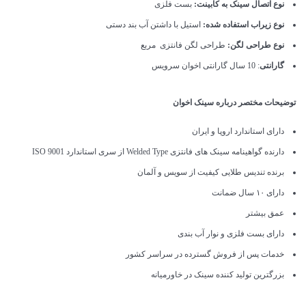
نوع اتصال سینک به کابینت:
بست فلزی
نوع زیراب استفاده شده:
استیل با داشتن آب بند دستی
نوع طراحی لگن:
طراحی لگن فانتزی مربع
گارانتی
: 10 سال گارانتی اخوان سرویس
توضیحات مختصر درباره سینک اخوان
دارای استاندارد اروپا و ایران
دارنده گواهینامه سینک های فانتزی Welded Type از سری استاندارد ISO 9001
برنده تندیس طلایی کیفیت از سویس و آلمان
دارای ۱۰ سال ضمانت
عمق بیشتر
دارای بست فلزی و نوار آب بندی
خدمات پس از فروش گسترده در سراسر کشور
بزرگترین تولید کننده سینک در خاورمیانه