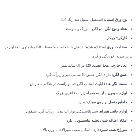
نوع ورق استیل:
استنسل استیل ضد زنگ 304
تعداد و نوع لگن:
دو لگن – بزرگ و متوسط
کارکرد
: روکار
ضخامت ورق استفاده شده:
استیل با ضخامت متوسط | 0/8 میلیمتری | مقاوم در
برابر ضربه، خوردگی و گرما
ابعاد خارجی محل نصب:
120 در 60 سانتی‌متر
عمق لگن:
دارای لگن عمیق 19 سانتی متر و زیرآب گرد
سمت لگن ها:
قابلیت انتخاب لگن چپ و راست در هنگام سفارش
لوازم سیفون:
دارد به همراه زیراب فانتزی بزرگ
جامایع متصل بر روی سینک:
ندارد
لوازم جانبی همراه:
سبد پلاستیکی، نوار آب بندی، زیرآب گرد، سیفون
امکان اضافه شدن تخلیه لباسشویی:
دارد
سوراخ نصب شیر:
دارد – امکان نصب شیرالات با وزن بالا