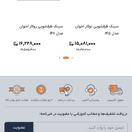
سینک ظرفشویی توکار اخوان
سینک ظرفشویی روکار اخوان
سینک 
مدل 145
مدل 146
مدل 147
16,228,000
15,081,000
19,575,400
18,192,200
تحویل اکسپرس
پشتیبانی آنلاین
پرداخت در محل
7 روز ضمانت بازگشت
ضمانت اصل بودن کالا
دریافت تخفیف‌ها و مطالب آموزشی با عضویت در خبرنامه: