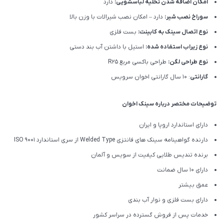
امکان اضافه شدن تخلیه لباسشویی:
دارد
سوراخ نصب شیر:
دارد – امکان نصب شیرالات با وزن بالا
نوع اتصال سینک به کابینت:
بست فلزی
نوع زیراب استفاده شده:
استیل با داشتن آب بند دستی
نوع طراحی لگن:
طراحی باکسی مربع R25
گارانتی
: 10 سال گارانتی اخوان سرویس
توضیحات مختصر درباره سینک اخوان
دارای استاندارد اروپا و ایران
دارنده گواهینامه سینک های فانتزی Welded Type از سری استاندارد ISO 9001
برنده تندیس طلایی کیفیت از سویس و آلمان
دارای ۱۰ سال ضمانت
عمق بیشتر
دارای بست فلزی و نوار آب بندی
خدمات پس از فروش گسترده در سراسر کشور