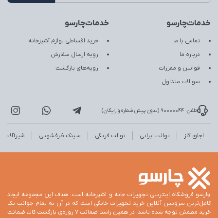
خدمات‌چارسو
خدمات‌چارسو
تماس با ما
خرید اقساطی لوازم آشپزخانه
درباره ما
رویه ارسال سفارش
قوانین و مقررات
رویه‌های بازگشت
سوالات متداول
تلفن: 90000044 (بدون پیش شماره و رایگان)
اجاق گاز
توالت ایرانی
توالت فرنگی
سینک ظرفشویی
شیرآلات
چارسو فروشگاه اینترنتی تجهیزات خانه و آشپزخانه است. هدف این مجموعه ایجاد
کامل‌ترین سرویس آنلاین خرید تجهیزات خانگی است که در آن به تمام جوانب یک
خرید مطمئن توجه شده باشد. در همین راستا ضمانت 7 روزه‌ی بازگشت کالا، ضمانت