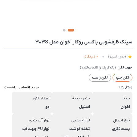
سینک ظرفشویی باکسی روکار اخوان مدل 303S
0 دیدگاه
(بدون امتیاز)
جهت لگن
لگن چپ
لگن راست
خرید اقساطی با
ویژگی‌ها
برند
جنس بدنه
تعداد لگن
اخوان
استیل
دو
نوع اتصال
لوازم جانبی
نوار آب بندی
بست فلزی
تخته گوشت
نوار PU جهت آب