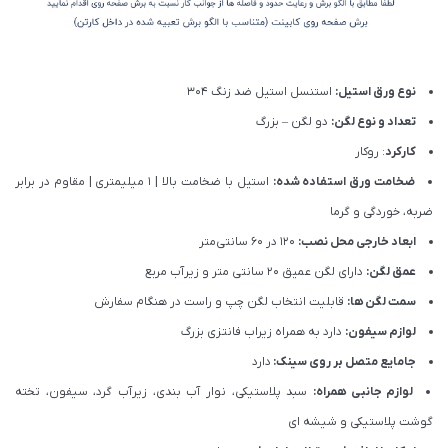
نوع ورق استیل:
استنسل استیل ضد زنگ 304
تعداد و نوع لگن:
دو لگن – بزرگ
کارکرد
: روکار
ضخامت ورق استفاده شده:
استیل با ضخامت بالا | 1 میلیمتری | مقاوم در برابر
ضربه، خوردگی و گرما
ابعاد خارجی محل نصب:
120 در 60 سانتی‌متر
عمق لگن:
دارای لگن عمیق 20 سانتی متر و زیرآب مربع
سمت لگن ها:
قابلیت انتخاب لگن چپ و راست در هنگام سفارش
لوازم سیفون:
دارد به همراه زیراب فانتزی بزرگ
جامایع متصل بر روی سینک:
دارد
لوازم جانبی همراه:
سبد پلاستیکی، نوار آب بندی، زیرآب گرد، سیفون، تخته
گوشت پلاستیکی و شیشه ای