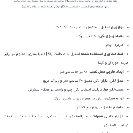
نوع ورق استیل:
استنسل استیل ضد زنگ 304
تعداد و نوع لگن:
یک لگن بزرگ
کارکرد
: توکار
ضخامت ورق استفاده شده:
استیل با ضخامت بالا | 1 میلیمتری | مقاوم در برابر
ضربه، خوردگی و گرما
ابعاد خارجی محل نصب:
80 در 50 سانتی‌متر
عمق لگن:
دارای لگن عمیق 20 سانتی متر و زیرآب مربع
سمت لگن ها:
قابلیت انتخاب لگن چپ و راست در هنگام سفارش
لوازم سیفون:
دارد به همراه زیراب فانتزی بزرگ
جامایع متصل بر روی سینک:
دارد
لوازم جانبی همراه:
سبد پلاستیکی، نوار آب بندی، زیرآب گرد، سیفون، تخته
گوشت پلاستیکی