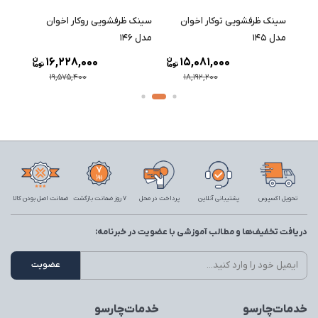
سینک ظرفشویی توکار اخوان
سینک ظرفشویی روکار اخوان
سینک 
مدل 145
مدل 146
مدل 147
16,228,000
15,081,000
19,575,400
18,192,200
تحویل اکسپرس
پشتیبانی آنلاین
پرداخت در محل
7 روز ضمانت بازگشت
ضمانت اصل بودن کالا
دریافت تخفیف‌ها و مطالب آموزشی با عضویت در خبرنامه:
خدمات‌چارسو
خدمات‌چارسو