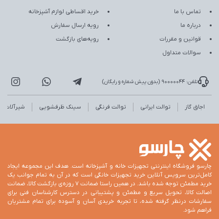
تماس با ما
خرید اقساطی لوازم آشپزخانه
درباره ما
رویه ارسال سفارش
قوانین و مقررات
رویه‌های بازگشت
سوالات متداول
تلفن: 90000044 (بدون پیش شماره و رایگان)
اجاق گاز
توالت ایرانی
توالت فرنگی
سینک ظرفشویی
شیرآلات
چارسو فروشگاه اینترنتی تجهیزات خانه و آشپزخانه است. هدف این مجموعه ایجاد
کامل‌ترین سرویس آنلاین خرید تجهیزات خانگی است که در آن به تمام جوانب یک
خرید مطمئن توجه شده باشد. در همین راستا ضمانت 7 روزه‌ی بازگشت کالا، ضمانت
اصالت کالا، تحویل سریع و مطمئن و پشتیبانی در دسترس کارشناسان فنی برای
سفارشات درنظر گرفته شده، تا تجربه خریدی آسان و آسوده برای تمام مشتریان
فراهم شود.