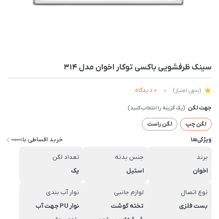
سینک ظرفشویی باکسی توکار اخوان مدل 314
0 دیدگاه
(بدون امتیاز)
جهت لگن
لگن چپ
لگن راست
خرید اقساطی با
ویژگی‌ها
برند
جنس بدنه
تعداد لگن
اخوان
استیل
یک
نوع اتصال
لوازم جانبی
نوار آب بندی
بست فلزی
تخته گوشت
نوار PU جهت آب