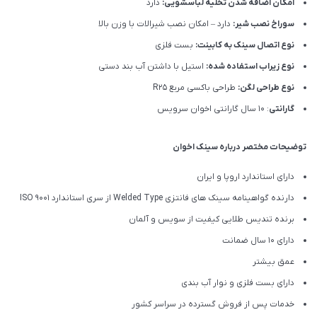
امکان اضافه شدن تخلیه لباسشویی:
دارد
سوراخ نصب شیر:
دارد – امکان نصب شیرالات با وزن بالا
نوع اتصال سینک به کابینت:
بست فلزی
نوع زیراب استفاده شده:
استیل با داشتن آب بند دستی
نوع طراحی لگن:
طراحی باکسی مربع R25
گارانتی
: 10 سال گارانتی اخوان سرویس
توضیحات مختصر درباره سینک اخوان
دارای استاندارد اروپا و ایران
دارنده گواهینامه سینک های فانتزی Welded Type از سری استاندارد ISO 9001
برنده تندیس طلایی کیفیت از سویس و آلمان
دارای ۱۰ سال ضمانت
عمق بیشتر
دارای بست فلزی و نوار آب بندی
خدمات پس از فروش گسترده در سراسر کشور