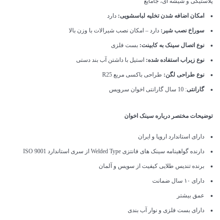
پلاستیکی و شیشه ای، جامایع
امکان اضافه شدن تخلیه لباسشویی:
دارد
سوراخ نصب شیر:
دارد – امکان نصب شیرالات با وزن بالا
نوع اتصال سینک به کابینت:
بست فلزی
نوع زیراب استفاده شده:
استیل با داشتن آب بند دستی
نوع طراحی لگن:
طراحی باکسی مربع R25
گارانتی
: 10 سال گارانتی اخوان سرویس
توضیحات مختصر درباره سینک اخوان
دارای استاندارد اروپا و ایران
دارنده گواهینامه سینک های فانتزی Welded Type از سری استاندارد ISO 9001
برنده تندیس طلایی کیفیت از سویس و آلمان
دارای ۱۰ سال ضمانت
عمق بیشتر
دارای بست فلزی و نوار آب بندی