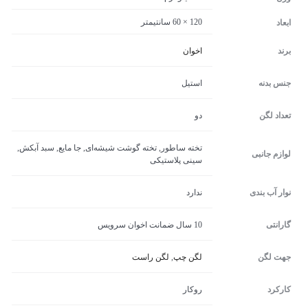
120 × 60 سانتیمتر
ابعاد
برند
اخوان
جنس بدنه
استیل
تعداد لگن
دو
تخته ساطور, تخته گوشت شیشه‌ای, جا مایع, سبد آبکش,
لوازم جانبی
سینی پلاستیکی
نوار آب بندی
ندارد
گارانتی
10 سال ضمانت اخوان سرویس
جهت لگن
لگن چپ
,
لگن راست
کارکرد
روکار