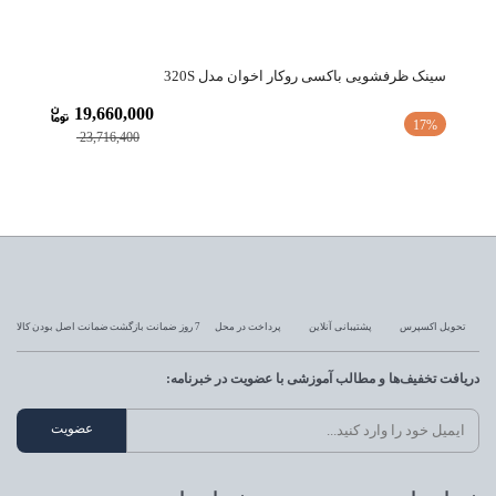
سینک ظرفشویی باکسی روکار اخوان مدل 320S
سینک 
19,660,000
22%
17%
23,716,400
تحویل اکسپرس
پشتیبانی آنلاین
پرداخت در محل
7 روز ضمانت بازگشت
ضمانت اصل بودن کالا
دریافت تخفیف‌ها و مطالب آموزشی با عضویت در خبرنامه: