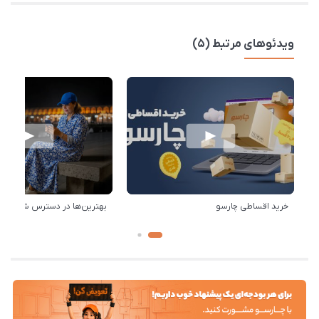
ویدئوهای مرتبط (5)
خرید اقساطی چارسو
بهترین‌ها در دسترس شماست!