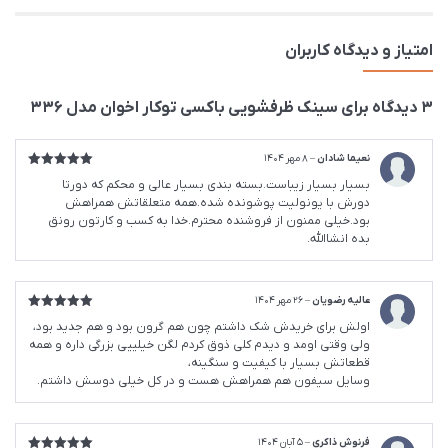
امتیاز و دیدگاه کاربران
3 دیدگاه برای
سینک ظرفشویی باکسی توکار اخوان مدل 336
نعیما شادان
–
8 مهر 1404
امتیاز
5
از
بسیار بسیار زیباست.بسته بندی بسیار عالی و محکم که دورتا
5
دورش با یونولیت پوشونده شده.همه متعلقاتش همراهش
بود.خیلی ممنون از فروشنده محترم.خدا به کسب و کارتون رونق
بده انشاالله.
عالیه رضویان
–
26 مهر 1404
امتیاز
5
از
اولش برای خریدش شک داشتم چون هم گرون بود و هم جدید بود،
5
ولی وقتی اومد و دیدم کلی ذوق کردم لگن خیلییی بزرگی داره و همه
قطعاتش بسیار با کیفیت و سنگینه،
وسایل سیفون هم همراهش هست و در کل خیلی دوسش داشتم.
فرنوش ذاکری
–
5 آبان 1404