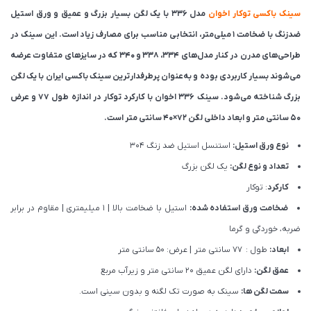
سینک باکسی توکار اخوان
مدل 336 با یک لگن بسیار بزرگ و عمیق و ورق استیل
ضدزنگ با ضخامت ۱ میلی‌متر، انتخابی مناسب برای مصارف زیاد است. این سینک در
طراحی‌های مدرن در کنار مدل‌های 334، 338 و 340 که در سایزهای متفاوت عرضه
می‌شوند بسیار کاربردی بوده و به‌عنوان پرطرفدارترین سینک باکسی ایران با یک لگن
بزرگ شناخته می‌شود. سینک 336 اخوان با کارکرد توکار در اندازه طول 77 و عرض
50 سانتی متر و ابعاد داخلی لگن 72×40 سانتی متر است.
نوع ورق استیل:
استنسل استیل ضد زنگ 304
تعداد و نوع لگن:
یک لگن بزرگ
کارکرد
: توکار
ضخامت ورق استفاده شده:
استیل با ضخامت بالا | 1 میلیمتری | مقاوم در برابر
ضربه، خوردگی و گرما
ابعاد:
طول : 77 سانتی متر | عرض: 50 سانتی متر
عمق لگن:
دارای لگن عمیق 20 سانتی متر و زیرآب مربع
سمت لگن ها:
سینک به صورت تک لگنه و بدون سینی است.