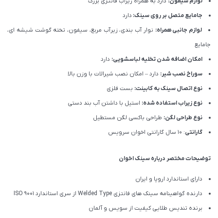
لوازم سیفون:
دارد به همراه زیراب فانتزی بزرگ
جامایع متصل بر روی سینک:
دارد
لوازم جانبی همراه:
نوار آب بندی، زیرآب مربع، سیفون، تخته گوشت شیشه ای،
جامایع
امکان اضافه شدن تخلیه لباسشویی:
دارد
سوراخ نصب شیر:
دارد – امکان نصب شیرالات با وزن بالا
نوع اتصال سینک به کابینت:
بست فلزی
نوع زیراب استفاده شده:
استیل با داشتن آب بند دستی
نوع طراحی لگن:
طراحی باکسی لگن مستطیل
گارانتی
: 10 سال گارانتی اخوان سرویس
توضیحات مختصر درباره سینک اخوان
دارای استاندارد اروپا و ایران
دارنده گواهینامه سینک های فانتزی Welded Type از سری استاندارد ISO 9001
برنده تندیس طلایی کیفیت از سویس و آلمان