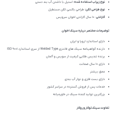
نوع زیراب استفاده شده:
استیل با داشتن آب بند دستی
نوع طراحی لگن:
طراحی باکسی لگن مستطیل
گارانتی
: 10 سال گارانتی اخوان سرویس
توضیحات مختصر درباره سینک اخوان
دارای استاندارد اروپا و ایران
دارنده گواهینامه سینک های فانتزی Welded Type از سری استاندارد ISO 9001
برنده تندیس طلایی کیفیت از سویس و آلمان
دارای ۱۰ سال ضمانت
عمق بیشتر
دارای بست فلزی و نوار آب بندی
خدمات پس از فروش گسترده در سراسر کشور
بزرگترین تولید کننده سینک در خاورمیانه
تفاوت سینک
توکار
و
روکار