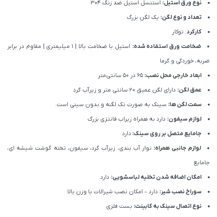
نوع ورق استیل:
استنسل استیل ضد زنگ 304
تعداد و نوع لگن:
یک لگن بزرگ
کارکرد
: توکار
ضخامت ورق استفاده شده:
استیل با ضخامت بالا | 1 میلیمتری | مقاوم در برابر
ضربه، خوردگی و گرما
ابعاد خارجی محل نصب:
65 در 50 سانتی‌متر
عمق لگن:
دارای لگن عمیق 20 سانتی متر و زیرآب گرد
سمت لگن ها:
سینک به صورت تک لگنه و بدون سینی است.
لوازم سیفون:
دارد به همراه زیراب فانتزی بزرگ
جامایع متصل بر روی سینک:
دارد
لوازم جانبی همراه:
نوار آب بندی، زیرآب گرد، سیفون، تخته گوشت شیشه ای،
جامایع
امکان اضافه شدن تخلیه لباسشویی:
دارد
سوراخ نصب شیر:
دارد – امکان نصب شیرالات با وزن بالا
نوع اتصال سینک به کابینت:
بست فلزی