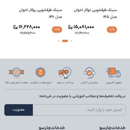
سینک ظرفشویی توکار اخوان
سینک ظرفشویی روکار اخوان
سینک 
مدل 145
مدل 146
مدل 147
16,228,000
15,081,000
17%
17%
17%
19,575,400
18,192,200
تحویل اکسپرس
پشتیبانی آنلاین
پرداخت در محل
7 روز ضمانت بازگشت
ضمانت اصل بودن کالا
دریافت تخفیف‌ها و مطالب آموزشی با عضویت در خبرنامه:
خدمات‌چارسو
خدمات‌چارسو