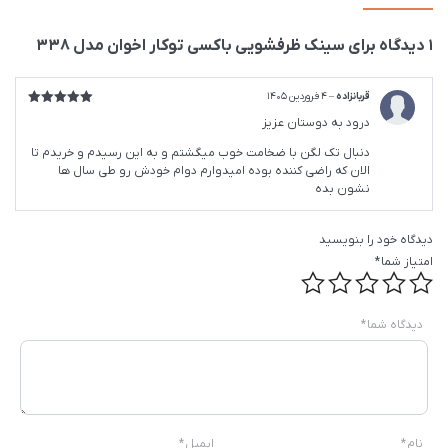
1 دیدگاه برای
سینک ظرفشویی باکسی توکار اخوان مدل 338
قربانزاده
–
4 فروردین 1405
امتیاز
5
از
درود به دوستان عزیز
5
دنبال تک لگن با ضخامت خوب میگشتم و به این رسیدم و خریدم تا
الان که راضی کننده بوده امیدوارم دوام خودش رو طی سال ها
نشون بده
دیدگاه خود را بنویسید
امتیاز شما
*
دیدگاه شما
*
نام
*
ایمیل
*