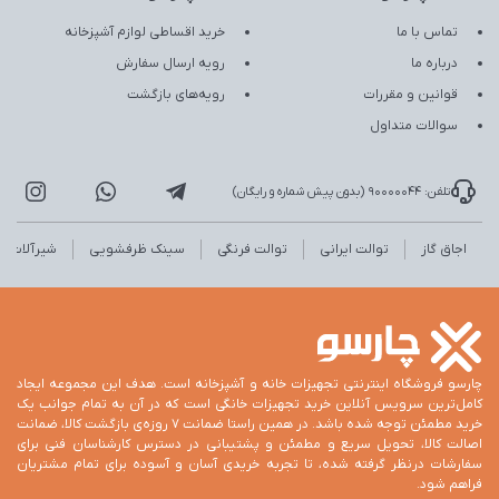
تماس با ما
خرید اقساطی لوازم آشپزخانه
درباره ما
رویه ارسال سفارش
قوانین و مقررات
رویه‌های بازگشت
سوالات متداول
تلفن: 90000044 (بدون پیش شماره و رایگان)
اجاق گاز
توالت ایرانی
توالت فرنگی
سینک ظرفشویی
شیرآلات
چارسو فروشگاه اینترنتی تجهیزات خانه و آشپزخانه است. هدف این مجموعه ایجاد
کامل‌ترین سرویس آنلاین خرید تجهیزات خانگی است که در آن به تمام جوانب یک
خرید مطمئن توجه شده باشد. در همین راستا ضمانت 7 روزه‌ی بازگشت کالا، ضمانت
اصالت کالا، تحویل سریع و مطمئن و پشتیبانی در دسترس کارشناسان فنی برای
سفارشات درنظر گرفته شده، تا تجربه خریدی آسان و آسوده برای تمام مشتریان
فراهم شود.