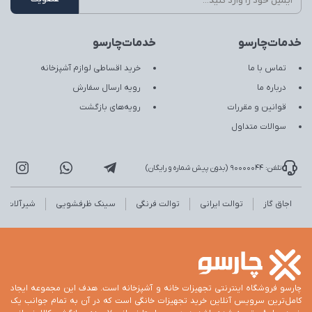
خدمات‌چارسو
خدمات‌چارسو
تماس با ما
خرید اقساطی لوازم آشپزخانه
درباره ما
رویه ارسال سفارش
قوانین و مقررات
رویه‌های بازگشت
سوالات متداول
تلفن: 90000044 (بدون پیش شماره و رایگان)
اجاق گاز
توالت ایرانی
توالت فرنگی
سینک ظرفشویی
شیرآلات
چارسو فروشگاه اینترنتی تجهیزات خانه و آشپزخانه است. هدف این مجموعه ایجاد
کامل‌ترین سرویس آنلاین خرید تجهیزات خانگی است که در آن به تمام جوانب یک