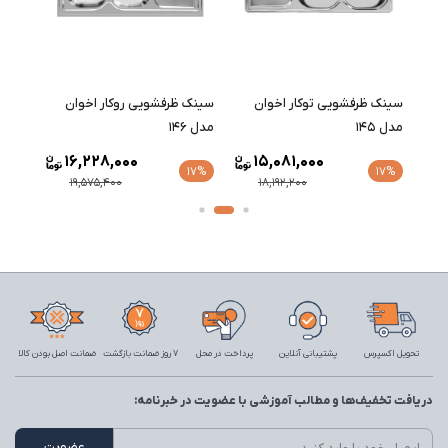
سینک ظرفشویی توکار اخوان
سینک ظرفشویی روکار اخوان
سینک 
مدل 145
مدل 146
مدل 147
16,228,000
15,081,000
17%
17%
17%
19,575,400
18,192,200
تحویل اکسپرس
پشتیبانی آنلاین
پرداخت در محل
7 روز ضمانت بازگشت
ضمانت اصل بودن کالا
دریافت تخفیف‌ها و مطالب آموزشی با عضویت در خبرنامه: