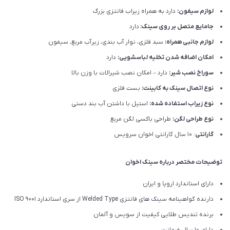
لوازم سیفون:
دارد به همراه زیراب فانتزی بزرگ
جامایع متصل بر روی سینک:
دارد
لوازم جانبی همراه:
سبد فلزی، نوار آب بندی، زیرآب مربع، سیفون
امکان اضافه شدن تخلیه لباسشویی:
دارد
سوراخ نصب شیر:
دارد – امکان نصب شیرالات با وزن بالا
نوع اتصال سینک به کابینت:
بست فلزی
نوع زیراب استفاده شده:
استیل با داشتن آب بند دستی
نوع طراحی لگن:
طراحی باکسی لگن مربع
گارانتی
: 10 سال گارانتی اخوان سرویس
توضیحات مختصر درباره سینک اخوان
دارای استاندارد اروپا و ایران
دارنده گواهینامه سینک های فانتزی Welded Type از سری استاندارد ISO 9001
برنده تندیس طلایی کیفیت از سویس و آلمان