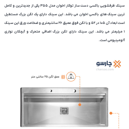
سینک ظرفشویی باکسی دست ساز توکار اخوان مدل 355 یکی از جدیدترین و کامل
ترین سینک های باکسی اخوان می باشد. این سینک دارای یک لگن بزرگ مستطیل
است ابعاد آن 105 در 52 و با لگن فوق عمیق 26 سانتیمتری و ضخامت ورق این سینک
1 میلیمتر می باشد. این سینک دارای لگن بزرگ اضافی متحرک و آبچکان نواری
آلومینیومی است.