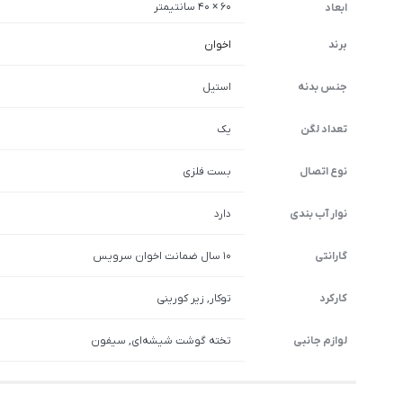
60 × 40 سانتیمتر
ابعاد
برند
اخوان
جنس بدنه
استیل
تعداد لگن
یک
نوع اتصال
بست فلزی
نوار آب بندی
دارد
گارانتی
10 سال ضمانت اخوان سرویس
کارکرد
توکار, زیر کورینی
لوازم جانبی
تخته گوشت شیشه‌ای, سیفون