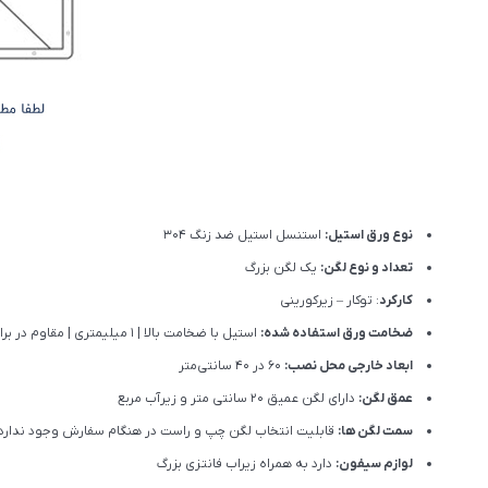
نوع ورق استیل:
استنسل استیل ضد زنگ 304
تعداد و نوع لگن:
یک لگن بزرگ
کارکرد
: توکار – زیرکورینی
ضخامت ورق استفاده شده:
استیل با ضخامت بالا | 1 میلیمتری | مقاوم در برابر ضربه، خوردگی و گرما
ابعاد خارجی محل نصب:
60 در 40 سانتی‌متر
عمق لگن:
دارای لگن عمیق 20 سانتی متر و زیرآب مربع
سمت لگن ها:
قابلیت انتخاب لگن چپ و راست در هنگام سفارش وجود ندارد.
لوازم سیفون:
دارد به همراه زیراب فانتزی بزرگ