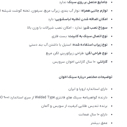
جامایع متصل بر روی سینک:
ندارد
لوازم جانبی همراه:
نوار آب بندی، زیرآب مربع، سیفون، تخته گوشت شیشه ا
امکان اضافه شدن تخلیه لباسشویی:
دارد
سوراخ نصب شیر:
ندارد – امکان نصب شیرالات با وزن بالا
نوع اتصال سینک به کابینت:
بست فلزی
نوع زیراب استفاده شده:
استیل با داشتن آب بند دستی
نوع طراحی لگن:
طراحی زیرکورینی لگن مربع
گارانتی
: 10 سال گارانتی اخوان سرویس
توضیحات مختصر درباره سینک اخوان
دارای استاندارد اروپا و ایران
دارنده گواهینامه سینک های فانتزی Welded Type از سری استاندارد ISO 9001
برنده تندیس طلایی کیفیت از سویس و آلمان
دارای ۱۰ سال ضمانت
عمق بیشتر