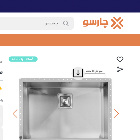
خا
س
وی
ب
ا
ن