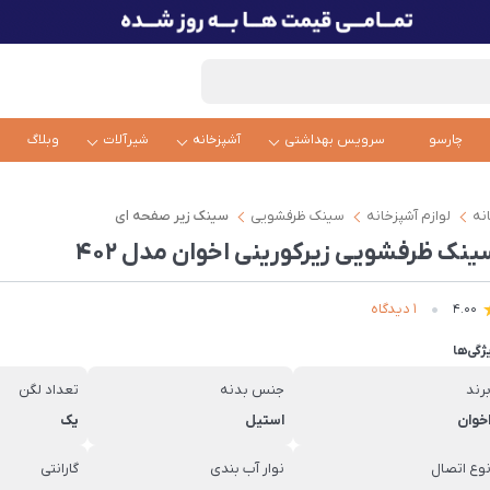
چارسو
سرویس بهداشتی
آشپزخانه
شیرآلات
وبلاگ
نه
لوازم آشپزخانه
سینک ظرفشویی
سینک زیر صفحه ای
ینک ظرفشویی زیرکورینی اخوان مدل 402
1 دیدگاه
4.00
ژگی‌ها
رند
جنس بدنه
تعداد لگن
خوان
استیل
یک
وع اتصال
نوار آب بندی
گارانتی