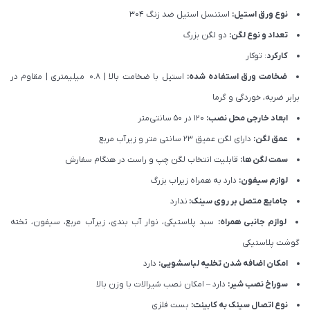
نوع ورق استیل:
استنسل استیل ضد زنگ 304
تعداد و نوع لگن:
دو لگن بزرگ
کارکرد
: توکار
ضخامت ورق استفاده شده:
استیل با ضخامت بالا | 0.8 میلیمتری | مقاوم در
برابر ضربه، خوردگی و گرما
ابعاد خارجی محل نصب:
120 در 50 سانتی‌متر
عمق لگن:
دارای لگن عمیق 23 سانتی متر و زیرآب مربع
سمت لگن ها:
قابلیت انتخاب لگن چپ و راست در هنگام سفارش
لوازم سیفون:
دارد به همراه زیراب بزرگ
جامایع متصل بر روی سینک:
ندارد
لوازم جانبی همراه:
سبد پلاستیکی، نوار آب بندی، زیرآب مربع، سیفون، تخته
گوشت پلاستیکی
امکان اضافه شدن تخلیه لباسشویی:
دارد
سوراخ نصب شیر:
دارد – امکان نصب شیرالات با وزن بالا
نوع اتصال سینک به کابینت:
بست فلزی