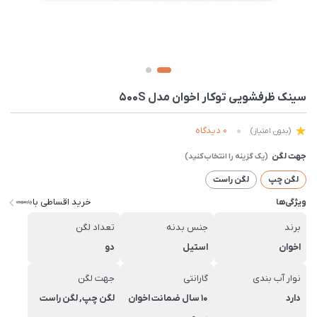
سینک ظرفشویی توکار اخوان مدل 500S
0 دیدگاه
(بدون امتیاز)
جهت لگن
لگن چپ
لگن راست
خرید اقساطی با
ویژگی‌ها
برند
جنس بدنه
تعداد لگن
اخوان
استیل
دو
نوار آب بندی
گارانتی
جهت لگن
دارد
10 سال ضمانت اخوان
لگن چپ, لگن راست